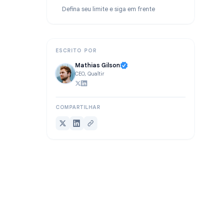
Solução de problemas comuns com limites de resposta
FAQ
Defina seu limite e siga em frente
ESCRITO POR
Mathias Gilson
CEO, Qualtir
COMPARTILHAR