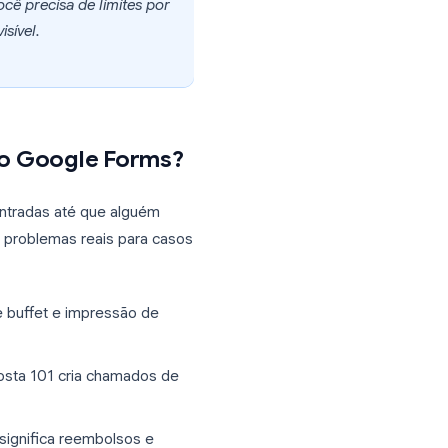
s.
s você publicar o formulário.
um limite de data, não ambos ao
am quando você precisa de limites por
regressiva visível.
espostas no Google Forms?
ua coletando entradas até que alguém
stas
. Isso cria problemas reais para casos