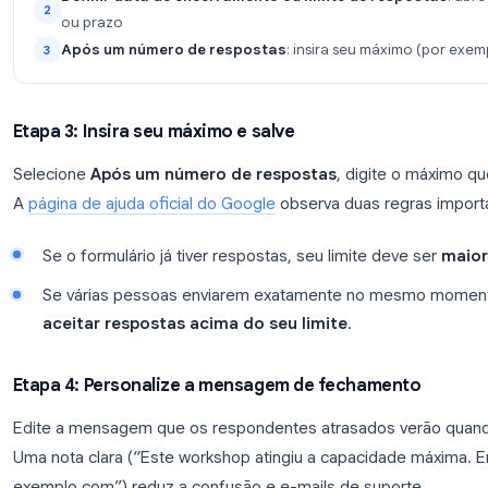
Etapa 2: Abra as configurações de resposta
Clique na aba
Respostas
na parte superior do edi
respostas
. Ao lado dela, clique em
Definir data 
respostas
.
Controles da aba Respostas
Aceitando respostas
: interruptor principal de 
1
Definir data de encerramento ou limite de r
2
ou prazo
Após um número de respostas
: insira seu má
3
Etapa 3: Insira seu máximo e salve