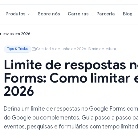
Sobre nós
Carreiras
Parcer
Produtos
o limitar envios em 2026
Created 6 de junho de 2026
·
13 min de lei
Tips & Tricks
Limite de respos
Forms: Como lim
2026
Defina um limite de respostas no Google
do Google ou complementos. Guia passo 