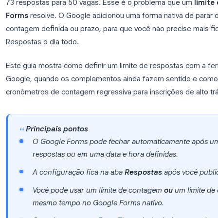
Você abriu seu formulário de inscrição para even
73 respostas para 50 vagas. Esse é o problema 
Forms
resolve. O Google adicionou uma forma nati
contagem definida ou prazo, para que você não pre
Respostas o dia todo.
Este guia mostra como definir um limite de respo
Google, quando os complementos ainda fazem sen
cronômetros de contagem regressiva para inscriçõ
Principais pontos
O Google Forms pode fechar automatica