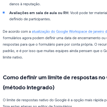
Inscrição em eventos
: A capacidade da sala
crachás dependem de um número fixo de pes
Brindes e acesso beta
: Você prometeu 100 v
suporte.
Workshops pagos
: Vender mais vagas do que 
danos à reputação.
Avaliações em sala de aula ou RH
: Você pod
definido de participantes.
De acordo com a
atualização do Google Workspace
formulários agora podem definir uma data de en
respostas para que o formulário pare por conta pr
padrão, e é por isso que muitas equipes ainda p