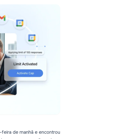
mpo limitado.