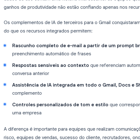
De todos os aplicativos do Google Workspace, o Gm
motivo é simples: o e-mail é onde a maioria dos 
maior parte do dia, e o valor da assistência por IA
inteligentes, melhor organização, é visível imediat
Os recursos de IA do próprio Google no Gmail me
Inteligente, a Redação Inteligente e os resumos d
estão amplamente habilitados nos planos Google 
dados de uso contam uma história interessante: a
ganhos de produtividade não estão confiando apen
Os complementos de IA de terceiros para o Gmail c
do que os recursos integrados permitem:
Rascunho completo de e-mail a partir de 
preenchimento automático de frases