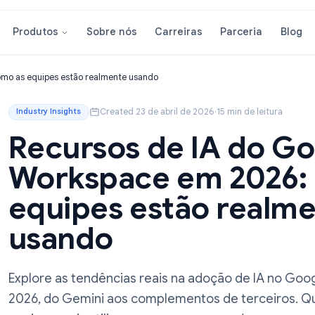
Sobre nós
Carreiras
Parcer
Produtos
2026: Como as equipes estão realmente usando
Created 23 de abril de 2026
·
15 min de
Industry Insights
Recursos de IA 
Workspace em 2
equipes estão r
usando
Explore as tendências reais na adoção d