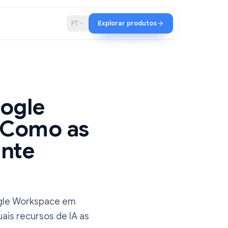
ia
Blog
PT
Explorar produtos
 leitura
do Google
026: Como as
ealmente
e IA no Google Workspace em