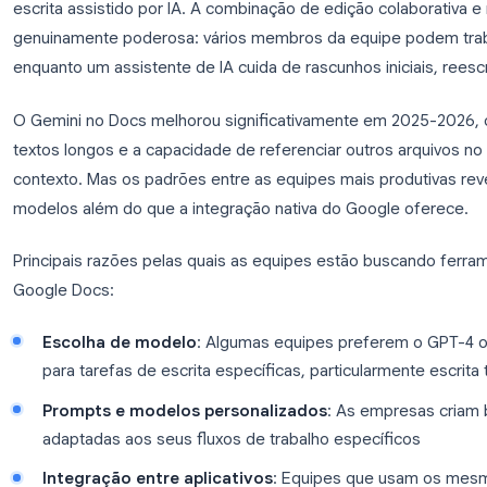
Docs, Sheets e Slides. Um complemento, todos os
aplicativos.
Começar →
Tendência 2: O Google Docs est
de escrita de IA padrão
Para trabalhadores do conhecimento que produzem 
documentação, textos de marketing, o Google Doc
escrita assistido por IA. A combinação de edição c
genuinamente poderosa: vários membros da equi
enquanto um assistente de IA cuida de rascunhos in