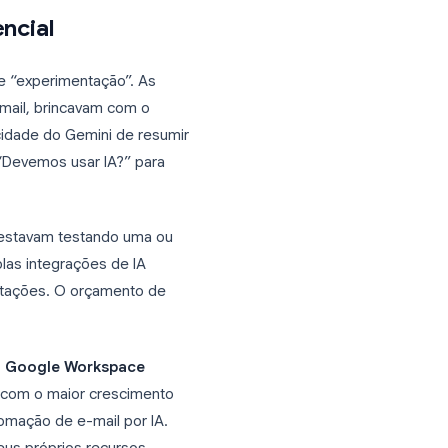
 observáveis de adoção corporativa,
va do Google e alternativas
a o Essencial
ava na fase de “experimentação”. As
ompose) no Gmail, brincavam com o
 com a capacidade do Gemini de resumir
ta mudou de “Devemos usar IA?” para
is rápidos?”
nizações que estavam testando uma ou
tando múltiplas integrações de IA