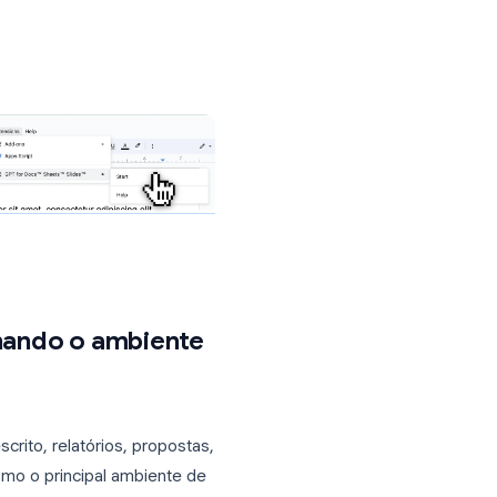
nciam automaticamente o histórico da
il, Docs e Sheets
em um único
ue correspondem às diretrizes de voz de
am comunicações de alto volume e alto
crutadores, onde um rascunho genérico
sencial.