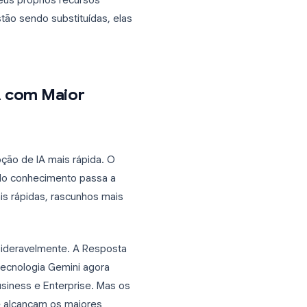
has e apresentações. O orçamento de
nal.
tos de IA no Google Workspace
023 e 2025
, com o maior crescimento
s por IA e automação de e-mail por IA.
xpandindo seus próprios recursos
ceiros não estão sendo substituídas, elas
ície de IA com Maior