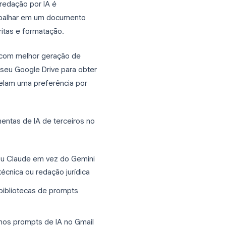
á se tornando o ambiente
conteúdo escrito, relatórios, propostas,
s emergiu como o principal ambiente de
olaborativa e redação por IA é
pe podem trabalhar em um documento
iciais, reescritas e formatação.