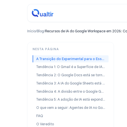
Início
/
Blog
/
Recursos de IA do Google Workspace em 
NESTA PÁGINA
A Transição do Experimental para o Essencial
Tendência 1: O Gmail é a Superfície de IA com Maior Adoção
Tendência 2: O Google Docs está se tornando o ambiente de escrita de IA padrão
Tendência 3: A IA do Google Sheets está transformando a análise não técnica
Tendência 4: A divisão entre o Google Gemini e a IA de terceiros está crescendo, não diminuindo
Tendência 5: A adoção de IA está expondo novas lacunas na integração de fluxo de trabalho
O que vem a seguir: Agentes de IA no Google Workspace