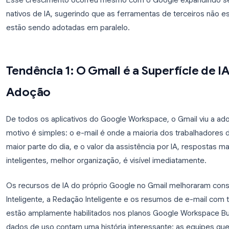
simultaneamente, em e-mails, documentos, planil
experimentação tornou-se um orçamento operacio
O sinal mais claro:
as instalações de complemen
Marketplace cresceram mais de 200% entre 2
nas categorias de redação por IA, análise de dado
Esse crescimento ocorreu mesmo com o Google e
nativos de IA, sugerindo que as ferramentas de ter
estão sendo adotadas em paralelo.
Tendência 1: O Gmail é a Superf
Adoção