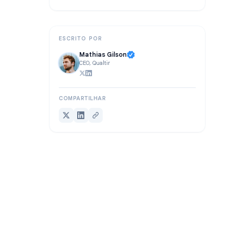
FAQ
O Veredito
ESCRITO POR
Mathias Gilson
CEO, Qualtir
COMPARTILHAR