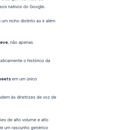
ail viu a adoção de IA mais rápida. O
trabalhadores do conhecimento passa a
, respostas mais rápidas, rascunhos mais
amente.
lhoraram consideravelmente. A Resposta
e e-mail com tecnologia Gemini agora
Workspace Business e Enterprise. Mas os
s equipes que alcançam os maiores
as nos recursos nativos do Google.
onquistaram um nicho distinto ao ir além
um prompt breve
, não apenas