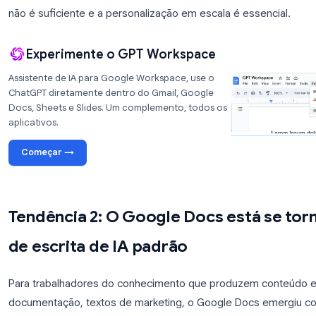
Respostas sensíveis ao contexto
que refere
conversa anterior
Assistência de IA integrada em todo o Gma
complemento
Controles personalizados de tom e estilo
q
uma empresa
A diferença é importante para equipes que realiz
risco, equipes de vendas, sucesso do cliente, re
não é suficiente e a personalização em escala é es
Experimente o GPT Workspace
Assistente de IA para Google Workspace, use o
ChatGPT diretamente dentro do Gmail, Google