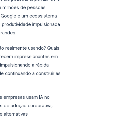
ogle Workspace, ela pousou, expandiu-se e
o centenas de milhões de pessoas
va do Gemini do Google e um ecossistema
 opções para produtividade impulsionada
ca foram tão grandes.
 equipes estão realmente usando? Quais
aqueles que parecem impressionantes em
 o que está impulsionando a rápida
 com o Google continuando a construir as
 moldam como as empresas usam IA no