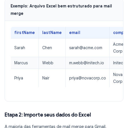
Exemplo: Arquivo Excel bem estruturado para mail
merge
firstName
lastName
email
compa
Acme
Sarah
Chen
sarah@acme.com
Corp
Marcus
Webb
m.webb@initech.io
Initech
Nova
Priya
Nair
priya@novacorp.co
Corp
Etapa 2: Importe seus dados do Excel
A maioria das ferramentas de mail merge para Gmail,