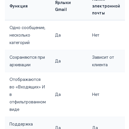
Ярлыки
Функция
электронной
Gmail
почты
Одно сообщение,
несколько
Да
Нет
категорий
Сохраняются при
Зависит от
Да
архивации
клиента
Отображаются
во «Входящих» И
в
Да
Нет
отфильтрованном
виде
Поддержка
Да
Да