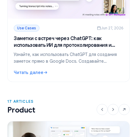
Use Cases
Jun 27, 2026
Заметки с встреч через ChatGPT: как
использовать ИИ для протоколирования и
суммаризации
Узнайте, как использовать ChatGPT для создания
заметок прямо в Google Docs. Создавайте
шаблоны, резюмируйте транскрипты и выделяйте
Читать далее
задачи с помощью GPT Workspace.
: Заметки с встреч через ChatGPT: как использовать И
17 ARTICLES
Product