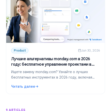
Product
Jun 30, 2026
Лучшие альтернативы monday.com в 2026
году: бесплатное управление проектами в
Google Workspace
Ищете замену monday.com? Узнайте о лучших
бесплатных инструментах в 2026 году, включая
идеальное решение для команд в Google
Читать далее
Workspace — TasksBoard.
: Лучшие альтернативы monday.com в 2026 году: беспл
9 ARTICLES