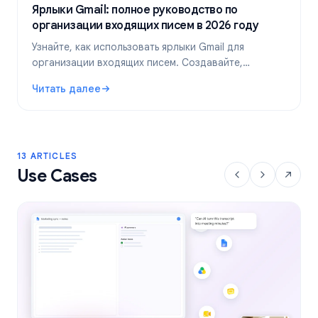
Ярлыки Gmail: полное руководство по
организации входящих писем в 2026 году
Узнайте, как использовать ярлыки Gmail для
организации входящих писем. Создавайте,
раскрашивайте и вкладывайте ярлыки друг в друга,
Читать далее
а затем автоматизируйте их с помощью фильтров
: Ярлыки Gmail: полное руководство по организации вх
для более эффективной работы с почтой.
13 ARTICLES
Use Cases