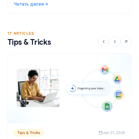
Читать далее
персонализированные письма через Google
: Бесплатные инструменты для Mail Merge в Gmail: луч
Таблицы.
17 ARTICLES
Tips & Tricks
Tips & Tricks
Jun 21, 2026