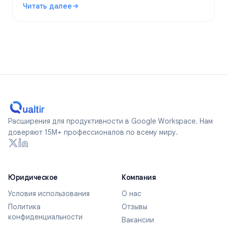
Читать далее
по-настоящему анонимные формы в 2026 году.
: Являются ли Google Forms анонимными? Что отслежив
Расширения для продуктивности в Google Workspace. Нам
доверяют 15M+ профессионалов по всему миру.
Юридическое
Компания
Условия использования
О нас
Политика
Отзывы
конфиденциальности
Вакансии