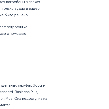
адачей. На практике большинство
ниями: кнопка записи появляется
си оказываются погребены в папках
писи содержат только аудио и видео,
искать, что же было решено.
ков Google Meet: встроенные
т записей больше с помощью
 Meet?