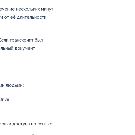
 автоматически.
мен ими
а встречи в течение нескольких минут
в зависимости от её длительности.
бы найти их.
чи и датой. Если транскрипт был