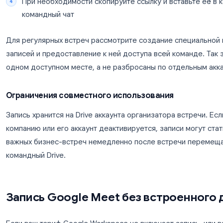
создан (доступно в некоторых корпоративных т
появляется рядом с видеофайлом.
Обмен записями с командой
Чтобы поделиться записью с участниками встре
Нажмите правой кнопкой мыши на файл запис
Выберите «Поделиться»
Добавьте адреса электронной почты или из
При необходимости скопируйте ссылку и вс
командный чат
Для регулярных встреч рассмотрите создание с