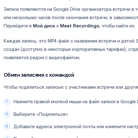
Демонстрацию экрана и презентации
Всё, что отображается в окне встречи
Она не создаёт транскрипт или резюме встречи
Доступ к записям встреч и об
Нахождение записи в Google Drive
Записи появляются на Google Drive организатор
или нескольких часов после окончания встречи, 
Перейдите в
Мой диск > Meet Recordings
, что
Каждая запись, это MP4-файл с названием встре