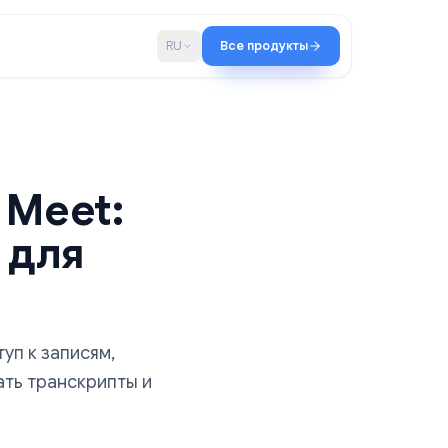
во
Блог
RU
Все продукты
ogle Meet:
ство для
учать доступ к записям,
ки создавать транскрипты и