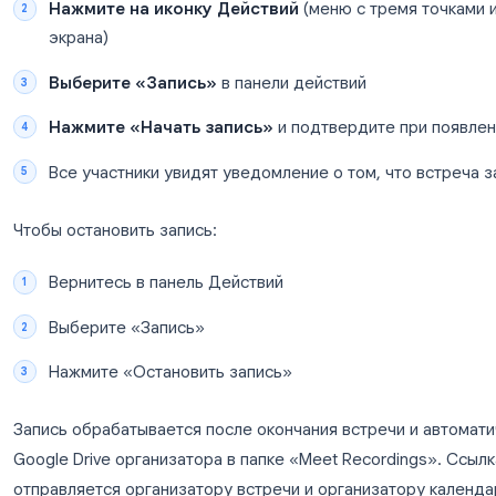
Как записать Google Meet с 
функции
Если ваш тариф Google Workspace включает запис
Присоединитесь к звонку Google Meet
в 
Нажмите на иконку Действий
(меню с тре
экрана)
Выберите «Запись»
в панели действий
Нажмите «Начать запись»
и подтвердите
Все участники увидят уведомление о том, 
Чтобы остановить запись: