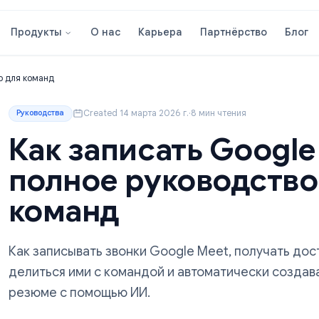
О нас
Карьера
Партнёрст
Продукты
ководство для команд
Created 14 марта 2026 г.
·
8 мин чтения
Руководства
Как записать Go
полное руковод
команд
Как записывать звонки Google Meet, пол
делиться ими с командой и автоматичес