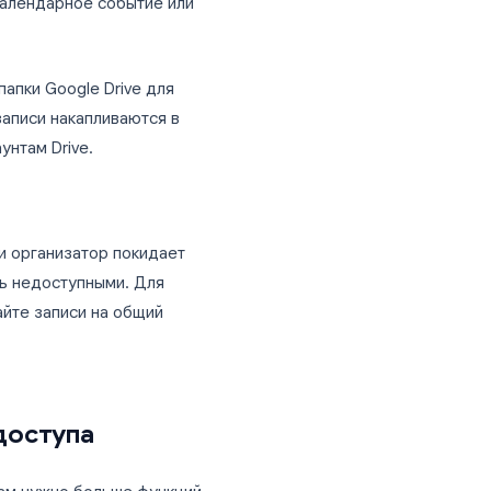
арифах), отдельный документ
чи или другими людьми:
и в Google Drive
мените настройки доступа по ссылке
тавьте её в календарное событие или
пециальной папки Google Drive для