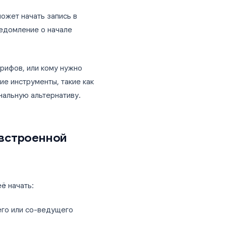
на только в отдельных тарифах Google
 Business Standard, Business Plus,
e Plus и Education Plus. Она недоступна на
e Business Starter.
со-ведущий может начать запись в
 получают уведомление о начале
 вне этих тарифов, или кому нужно
сь, сторонние инструменты, такие как
ю и функциональную альтернативу.