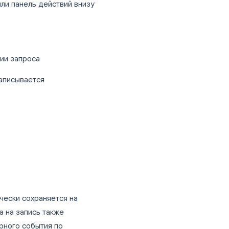
помощью встроенной
ь, вот как её начать:
роли ведущего или со-ведущего
мя точками или панель действий внизу
 при появлении запроса
что встреча записывается