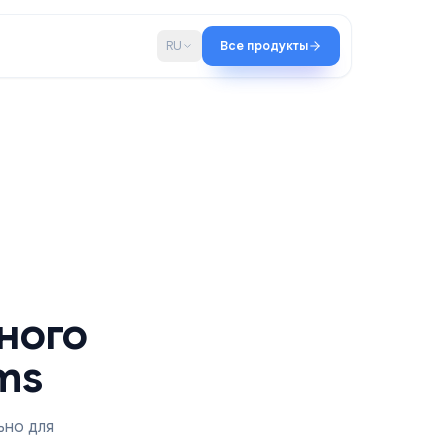
во
Блог
RU
Все продукты
братного
 Forms