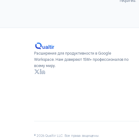
Install
Add Form Time
Workspace Marketpl
free to get star
re
Расширения для продуктивности в Google