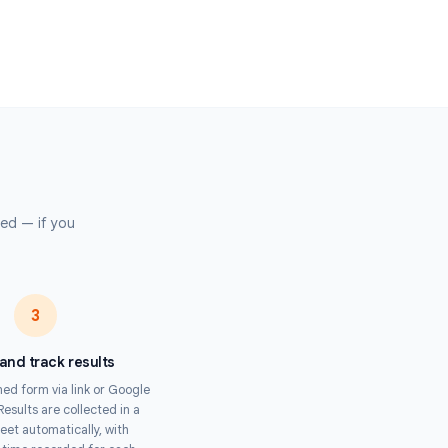
ires to candidates at scale.
e Trainers
mpliance training assessments, onboarding quizzes, and certification
ss distributed teams.
 Organizers
trivia, speed rounds, and competitive quizzes with fair, tamper-proof
submission.
s
pertise required — if you