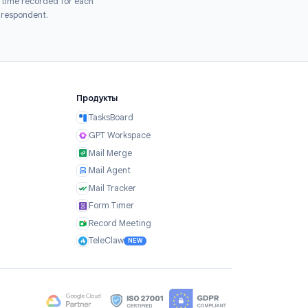
Timer.
3
Share and track results
Share your timed form via link or Google
Classroom. Results are collected in a
Google Sheet automatically, with
completion time recorded for each
respondent.
я
Продукты
TasksBoard