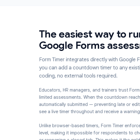
Смотрите, сколько времени потратил каж
респондент, и выявляйте закономерности 
времени выполнения.
The easiest way to
Google Forms ass
Form Timer integrates directly with G
you can add a countdown timer to any
coding, no external tools required.