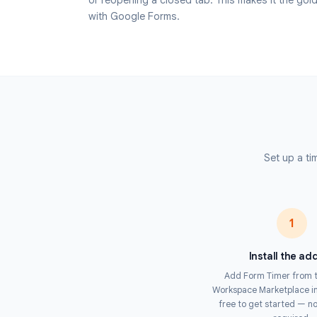
Educators, HR managers, and trainers trus
limited assessments. When the countdown
automatically submitted — preventing lat
see a live timer throughout and receive a 
Unlike browser-based timers, Form Timer en
level, making it impossible for respondent
or reopening a closed tab. This makes it t
with Google Forms.
Set 