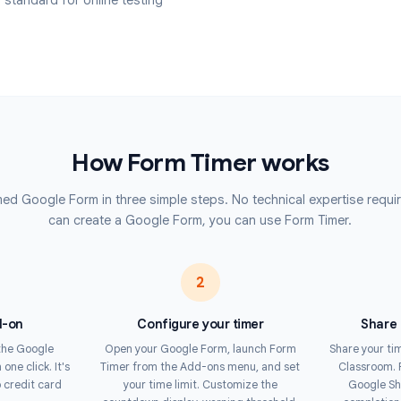
questionna
t Form Timer to conduct fair, time-
Corporat
 reaches zero, forms are
e or edited responses. Respondents
Deliver co
tests acro
warning in the final seconds.
Contest
forces time limits at the server
Run timed 
s to cheat by refreshing the page
automatic 
he gold standard for online testing
How Form Timer work
up a timed Google Form in three simple steps. No technical ex