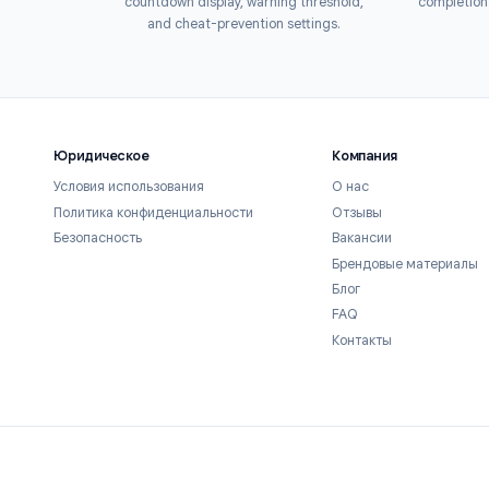
can create a Google Form, you can use Form 
1
2
 the add-on
Configure your timer
r from the Google
Open your Google Form, launch Form
ace in one click. It's
Timer from the Add-ons menu, and set
ted — no credit card
your time limit. Customize the
quired.
countdown display, warning threshold,
and cheat-prevention settings.
Юридическое
Компани
Условия использования
О нас