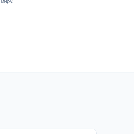
Form. Идеально для
ов по всему миру.
и