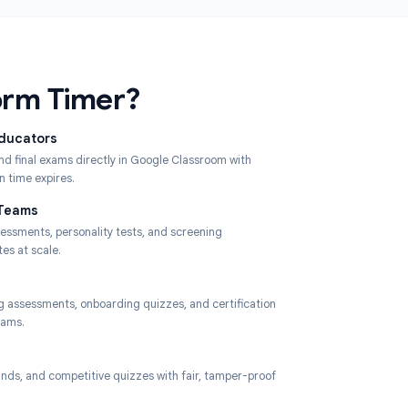
Делитесь формами с таймером по ссылке,
е
встраивайте на сайт или назначайте через Google
Classroom.
ses Form Timer?
 University Educators
s, mid-terms, and final exams directly in Google Classroom with
submission when time expires.
Recruitment Teams
 timed skills assessments, personality tests, and screening