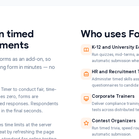
дый
Предотвращайте переключение вкладок,
в
копирование-вставку и другие распространённы
методы мошенничества при онлайн-тестах.
 run timed
Who u
essments
K-12 and
Run quizze
oogle Forms as an add-on, so
automatic 
 existing form in minutes — no
HR and 
Administer