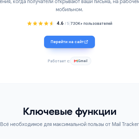
тслеживание писем в реальном времени для Gmail. П
едомления, когда получатели открывают ваши письма,
мобильном.
4.6
|
/ 5
730K+ пользователе
Перейти на сайт
Работает с:
Gmail