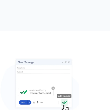
айте мгновенные push-
мления при открытии
гновенное push-уведомление в момент открытия
авка follow-up сразу после открытия повышает
тветов на 80%.