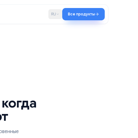
во
Блог
RU
Все продукты
очно, когда
ывают