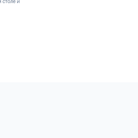
олучайте мгновенные
 на рабочем столе и
й