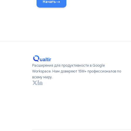
Отслеживайте с 
Android и iOS
Добавляйте трекер из приложения Gm
простым кликом. Отслеживание писем
находитесь.
Начать