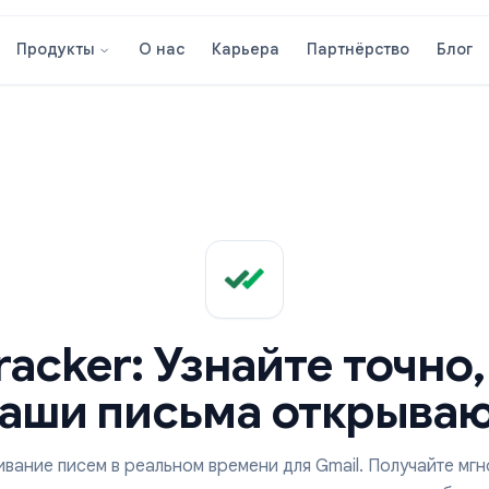
О нас
Карьера
Партнёрст
Продукты
l Tracker: Узнайте т
ваши письма откр