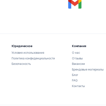
телефона,
ail на Android и iOS одним
 Gmail везде, где вы