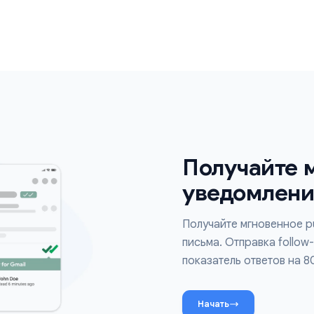
, которое хотите отследить, и
но было открыто, не выходя из