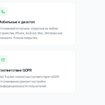
и
ail Tracker
Мобильные и десктоп
и
Отслеживайте письма, открытые на любом
где
устройстве, iPhone, Android, Mac, Windows или
планшете. Полное покрытие.
Соответствие GDPR