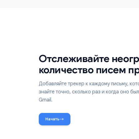
Просматривайте все отслеживаемые письм
чистой панели с количеством открытий, да
статистикой вовлечённости.
Отслеживайте не
количество писем