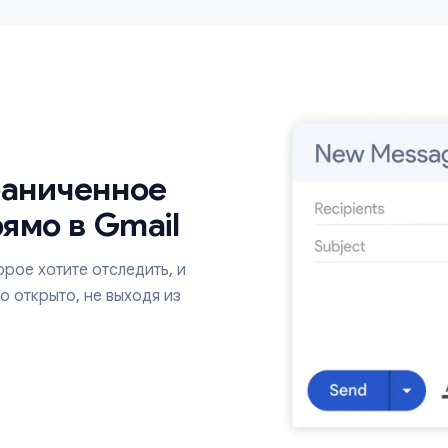
а в
Получайте полную историю отслеживания для
тами и
любого письма, сколько раз и когда оно было
открыто.
ограниченное
 прямо в Gmail