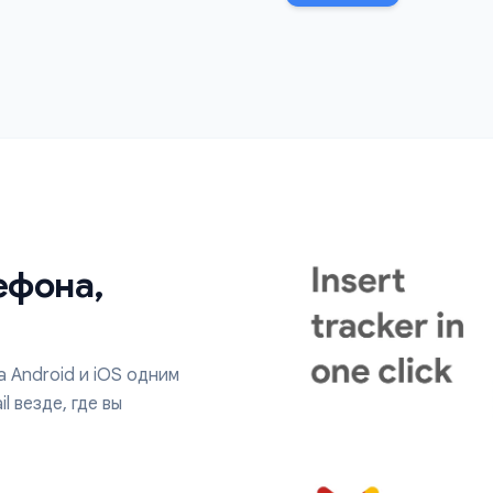
Получ
уведо
Получайте м
письма. Отпр
показатель о
Начать