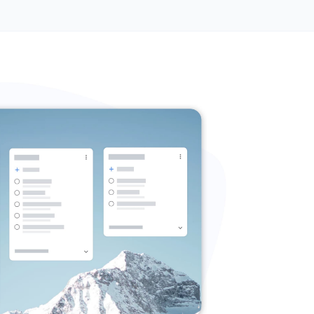
Кроссплатформенность
Работает в вебе, как расширение Chrome и на
мобильных устройствах. Доступ к задачам с любого
устройства в любое время.