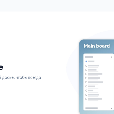
Подзадачи и метки
Google
Организуйте сложные проекты с помощью
альны
подзадач, меток и сроков. Разбивайте работу на
управляемые этапы.
на
оске