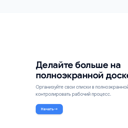
Интеграция с Google
Бесшовная синхронизация с Google Tasks, 
Calendar и Gmail. Ваши задачи всегда акту
везде.
Делайте больше 
полноэкранной д