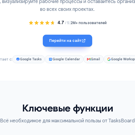
сивая Канбан-доска и менеджер задач для Google Ta
андой, визуализируйте рабочие процессы и оставай
во всех своих проектах.
4.7
|
/ 5
2M+ пользователей
Перейти на сайт
Работает с:
Google Tasks
Google Calendar
Gmail