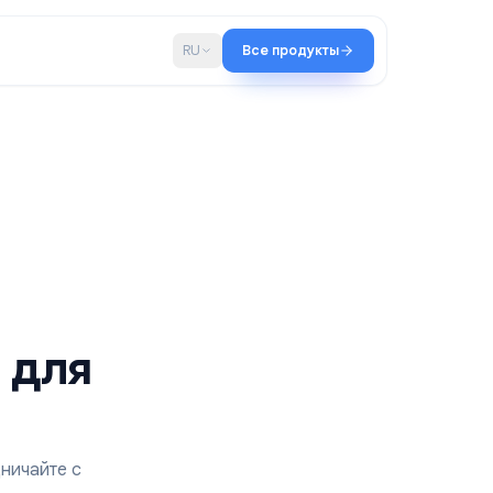
во
Блог
RU
Все продукты
оска для