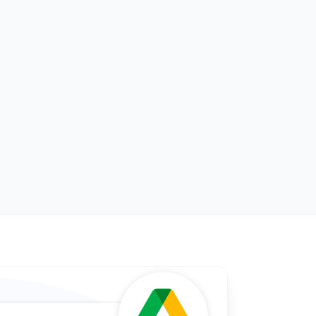
есь задачами
исками Google Tasks в реальном времени с командой
лке.