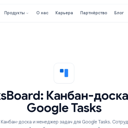
О нас
Карьера
Партнёрст
Продукты
asksBoard: Канбан-д
Google Tasks