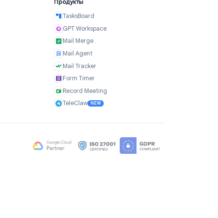
я
Продукты
TasksBoard
GPT Workspace
и
Mail Merge