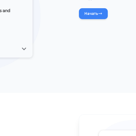
Делит
Делитесь сп
по одной ссы
Начать