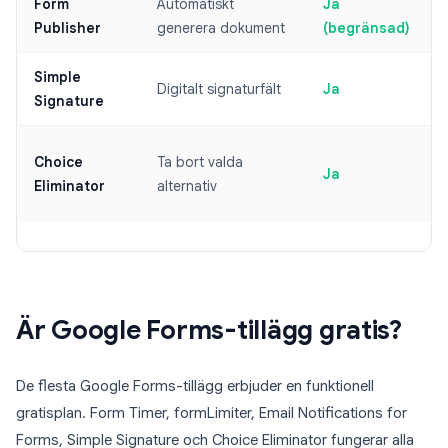
Form
Automatiskt
Ja
C
Publisher
generera dokument
(begränsad)
Simple
Digitalt signaturfält
Ja
Signature
Choice
Ta bort valda
Ja
Eliminator
alternativ
Är Google Forms-tillägg gratis?
De flesta Google Forms-tillägg erbjuder en funktionell
gratisplan. Form Timer, formLimiter, Email Notifications for
Forms, Simple Signature och Choice Eliminator fungerar alla