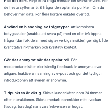
Håll det kort.
Varje extra fråga minskar din svarsfrekvens. För
de flesta syften är 5, 8 frågor den optimala punkten. Om du
behöver mer data, kör flera kortare enkäter över tid.
Använd en blandning av frågetyper.
Att kombinera
betygsskalor (snabba att svara på) med en eller två öppna
frågor (där folk delar med sig av verkliga insikter) ger dig både
kvantitativa riktmärken och kvalitativ kontext.
Gör det anonymt när det spelar roll.
För
medarbetarenkäter eller känslig feedback är anonyma svar
ärligare. Inaktivera insamling av e-post och gör det tydligt i
introduktionen att svaren är anonyma.
Tidpunkten är viktig.
Skicka kundenkäter inom 24 timmar
efter interaktionen. Skicka medarbetarenkäter mitt i veckan
(tisdag, torsdag) när svarsfrekvensen är högst.