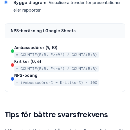
Bygga diagram
: Visualisera trender för presentationer
eller rapporter
NPS-beräkning i Google Sheets
Ambassadörer (9, 10)
= COUNTIF(B:B, ">=9") / COUNTA(B:B)
Kritiker (0, 6)
= COUNTIF(B:B, "<=6") / COUNTA(B:B)
NPS-poäng
= (Ambassadörer% − Kritiker%) × 100
Tips för bättre svarsfrekvens