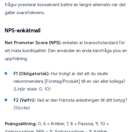
frågor presterar konsekvent bättre än längre alternativ när det
gäller svarsfrekvens.
NPS-enkätmall
Net Promoter Score (NPS)
-enkäten är branschstandard för
att mäta kundlojalitet. Den använder en enda kärnfråga plus en
uppföljning.
F1 (Obligatorisk):
Hur troligt är det att du skulle
rekommendera [Företag/Produkt] till en vän eller kollega?
(Linjär skala: 0, 10)
F2 (Valfri):
Vad är den främsta anledningen till ditt betyg?
(Stycke)
Poängsättning:
0, 6 = Kritiker, 7, 8 = Passiva, 9, 10 =
Ambassadörer. NPS = % Ambassadörer − % Kritiker.