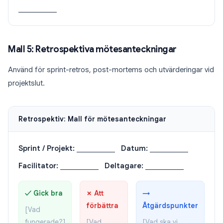
___________
Mall 5: Retrospektiva mötesanteckningar
Använd för sprint-retros, post-mortems och utvärderingar vid
projektslut.
Retrospektiv: Mall för mötesanteckningar
Sprint / Projekt:
___________
Datum:
___________
Facilitator:
___________
Deltagare:
___________
✓ Gick bra
✗ Att
→
förbättra
Åtgärdspunkter
[Vad
fungerade?]
[Vad
[Vad ska vi