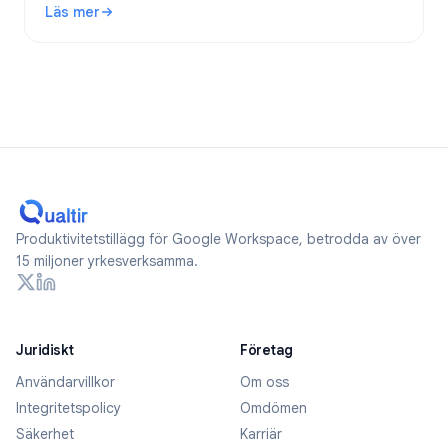
Läs mer
: Är Google Forms anonyma? Vad spåras och hur håller du 
Produktivitetstillägg för Google Workspace, betrodda av över
15 miljoner yrkesverksamma.
Juridiskt
Företag
Användarvillkor
Om oss
Integritetspolicy
Omdömen
Säkerhet
Karriär