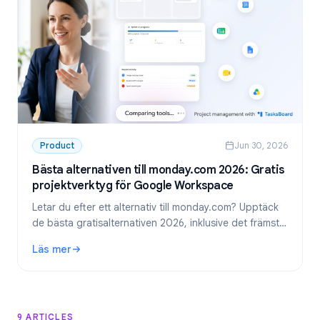
Product
Jun 30, 2026
Bästa alternativen till monday.com 2026: Gratis
projektverktyg för Google Workspace
Letar du efter ett alternativ till monday.com? Upptäck
de bästa gratisalternativen 2026, inklusive det främsta
valet för team som använder Google Workspace:
Läs mer
TasksBoard.
: Bästa alternativen till monday.com 2026: Gratis projekt
9 ARTICLES