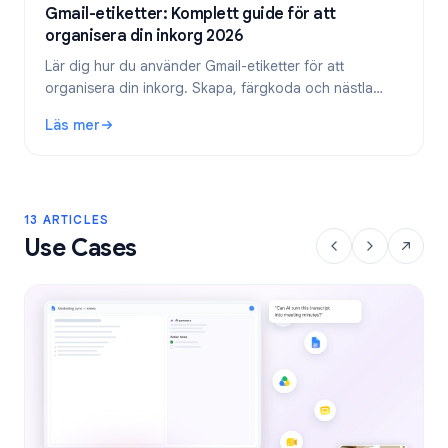
Gmail-etiketter: Komplett guide för att
organisera din inkorg 2026
Lär dig hur du använder Gmail-etiketter för att
organisera din inkorg. Skapa, färgkoda och nästla
etiketter, och automatisera dem sedan med filter för
Läs mer
ett effektivare e-postflöde.
: Gmail-etiketter: Komplett guide för att organisera din in
13 ARTICLES
Use Cases