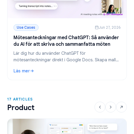
Use Cases
Jun 27, 2026
Mötesanteckningar med ChatGPT: Så använder
du AI för att skriva och sammanfatta möten
Lär dig hur du använder ChatGPT för
mötesanteckningar direkt i Google Docs. Skapa mallar,
sammanfatta transkriberingar och extrahera att göra-
Läs mer
listor med GPT Workspace.
: Mötesanteckningar med ChatGPT: Så använder du AI för 
17 ARTICLES
Product