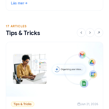
Läs mer
Google Sheets.
: Gratis verktyg för utskick i Gmail: Bästa alternativen och
17 ARTICLES
Tips & Tricks
Tips & Tricks
Jun 21, 2026