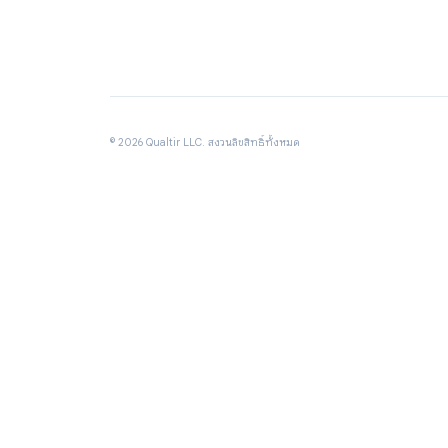
ส่วนขยายเพิ่มประสิทธิภาพสำหรับ Google Workspace ไว้
วางใจโดยมืออาชีพกว่า 15 ล้านคนทั่วโลก