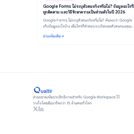
Industry Insights
Industry Insights
Ju
Google Forms ไม่ระบุตัวตนจริงหรือไม่? ข้อมู
ถูกติดตาม และวิธีรักษาความเป็นส่วนตัวในปี 2
Google Forms ไม่ระบุตัวตนจริงหรือไม่? ค้นพบว่า
เก็บข้อมูลอะไรบ้าง เมื่อไหร่ที่คำตอบจะเปิดเผยตัวต
และวิธีสร้างแบบฟอร์มที่ไม่ระบุตัวตนอย่างแท้จริงใ
อ่านเพิ่มเติม
: Google Forms ไม่ระบุตัวตนจริงหรือไม่? ข้อมูลอะ