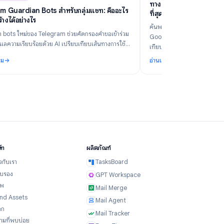
6
Industry Insights
Jun 5, 2026
ทา
Telegram Guardian Bots สำหรับกลุ่มแชท: คืออะไร
ที
และจะสร้างได้อย่างไร
ค้
Guardian bots ใหม่ของ Telegram ช่วยคัดกรองคำขอเข้าร่วม
Go
กลุ่มและดูแลความเรียบร้อยด้วย AI เปรียบเทียบเส้นทางการใช้
เท
งานแบบไม่ต้องเขียนโค้ด (No-code) ด้วย TeleClaw กับการทำ
อ่านเพิ่มเติม
อ่า
Webhook ด้วยตัวเอง เพื่อเลือกวิธีที่เหมาะสมที่สุด
ur Business in 2026?
: Telegram Guardian Bots สำหรับกลุ่มแชท: คืออะไรและจะสร้างได้อย่
: 