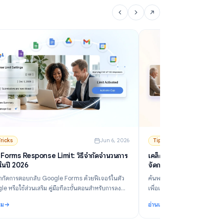
อ่านเพิ่มเติม
อ่า
เพิ่มโอกาสปิดการขาย
: เวลาที่ดีที่สุดในการส่ง Cold Email: เลือกวันและเวลาอย่างไรให้คนตอบกล
: 
6
Tips & Tricks
Jun 6, 2026