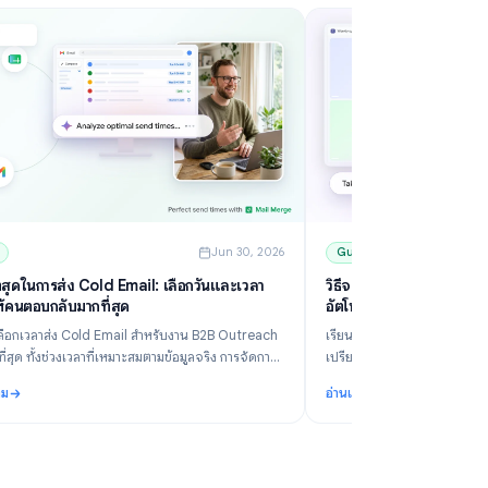
6
Guides
Jun 30, 2026
เวลาที่ดีที่สุดในการส่ง Cold Email: เลือกวันและเวลา
วิ
อย่างไรให้คนตอบกลับมากที่สุด
อั
เรียนรู้วิธีเลือกเวลาส่ง Cold Email สำหรับงาน B2B Outreach
เร
ให้ได้ผลดีที่สุด ทั้งช่วงเวลาที่เหมาะสมตามข้อมูลจริง การจัดการ
เป
โซนเวลา การตั้งเวลาส่งใน Gmail และวิธีใช้ Mail Merge เพื่อ
จด