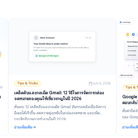
อ่านเพิ่มเติม
กที่ดีที่สุดและวิธีตั้งค่า (2026)
: วิธีปิด AI ใน Gmail: ปิด Gemini ทีละขั้นตอน (2026)
Tips & Tricks
Jun 6, 202
n 21, 2026
เคล็ดลับและกลเม็ด Gmail: 12 วิธีในการจัดการกล่อง