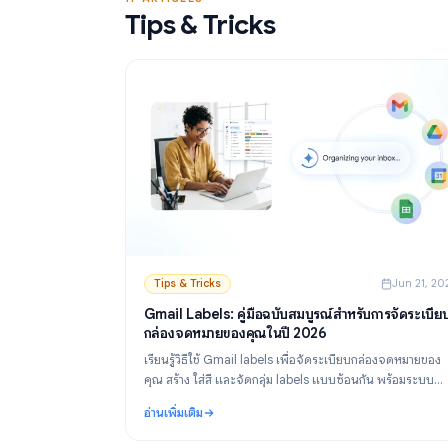
อ่านเพิ่มเติม
เฉพาะบุคคลจาก Google Sheets
: เครื่องมือ Mail Merge สำหรับ Gmail แบบฟรี: ตัวเลือ
17 ARTICLES
Tips & Tricks
Tips & Tricks
Ju