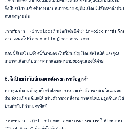
Gmail filters สามารถส่งต่ออีเมลที่ตรงกันไปยังที่อยู่อื่นโดยอัตโนมัติ
ซึ่งมีประโยชน์สำหรับการมอบหมายหมวดหมู่อีเมลโดยไม่ต้องส่งต่อด้วย
ตนเองทุกฉบับ
เกณฑ์
: จาก →
invoices@
หรือหัวข้อมีคำว่า
invoice
การดำเนิน
การ
: ส่งต่อไปที่
accounting@company.com
ตอนนี้อีเมลใบแจ้งหนี้ทั้งหมดจะไปที่ฝ่ายบัญชีโดยอัตโนมัติ และคุณ
สามารถเลือกเก็บถาวรจากกล่องจดหมายของคุณเองได้ด้วย
6. ใส่ป้ายกำกับอีเมลตามโครงการหรือลูกค้า
หากคุณทำงานกับลูกค้าหรือโครงการหลายแห่ง ตัวกรองตามโดเมนจะ
ช่วยจัดระเบียบอีเมลได้ สร้างตัวกรองหนึ่งรายการต่อโดเมนลูกค้าและใส่
ป้ายกำกับที่กำหนดรหัสสี
เกณฑ์
: จาก →
@clientname.com
การดำเนินการ
: ใส่ป้ายกำกับ
“Client: Acme”, ห้ามส่งไปยังสแปม