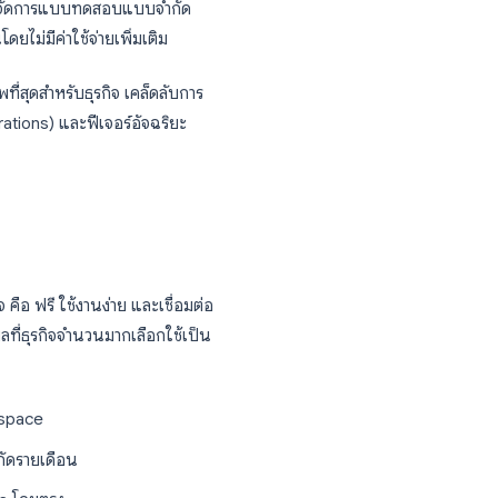
ใช้งานน้อยที่สุดในชุด Google Workspace ทีม
ยๆ แต่สำหรับธุรกิจแล้ว มันสามารถทำได้มากกว่า
ระมวลผลคำสั่งซื้อ จัดการแบบทดสอบแบบจำกัด
มาย ทั้งหมดนี้โดยไม่มีค่าใช้จ่ายเพิ่มเติม
่มีประสิทธิภาพที่สุดสำหรับธุรกิจ เคล็ดลับการ
เชื่อมต่อ (Integrations) และฟีเจอร์อัจฉริยะ
บเวลา
ุรกิจ?
่าที่น่าสนใจ คือ ฟรี ใช้งานง่าย และเชื่อมต่อ
ันที นี่คือเหตุผลที่ธุรกิจจำนวนมากเลือกใช้เป็น