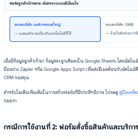
ปัญหาหลักหรือเป้าหมาย (คำถามปลายเปิดหนึ่งข้อ)
ทราบข่าวสารเกี่ยวกับเราจากที่ไหน
เคล็ดลับระดับมือโปร:
ใช้ตรรกะแบบมีเงื่อนไขของ Googl
หากมีคนเลือก “องค์กรขนาดใหญ่” (Enterprise) ให้แสดงคำ
งานอยู่ หากเลือก “ธุรกิจขนาดเล็ก” (SMB) ให้ข้ามคำถามเห
ฟอร์มลูกค้าเป้าหมาย: ผังตรรกะแบบมีเงื่อนไข
ขน
ขนาดบริษัท: องค์กรขนาดใหญ่
→ 
→ แสดงคำถามเกี่ยวกับเทคโนโลยีที่ใช้