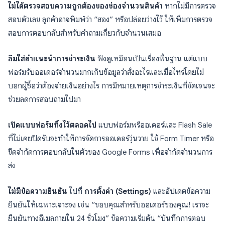
ไม่ได้ตรวจสอบความถูกต้องของช่องจำนวนสินค้า
หากไม่มีการตรวจ
สอบตัวเลข ลูกค้าอาจพิมพ์ว่า “สอง” หรือปล่อยว่างไว้ ให้เพิ่มการตรวจ
สอบการตอบกลับสำหรับคำถามเกี่ยวกับจำนวนเสมอ
ลืมใส่คำแนะนำการชำระเงิน
ฟังดูเหมือนเป็นเรื่องพื้นฐาน แต่แบบ
ฟอร์มรับออเดอร์จำนวนมากเก็บข้อมูลว่าสั่งอะไรและเมื่อไหร่โดยไม่
บอกผู้ซื้อว่าต้องจ่ายเงินอย่างไร การมีหมายเหตุการชำระเงินที่ชัดเจนจะ
ช่วยลดการสอบถามไปมา
เปิดแบบฟอร์มทิ้งไว้ตลอดไป
แบบฟอร์มพรีออเดอร์และ Flash Sale
ที่ไม่เคยปิดรับจะทำให้การจัดการออเดอร์วุ่นวาย ใช้ Form Timer หรือ
ขีดจำกัดการตอบกลับในตัวของ Google Forms เพื่อจำกัดจำนวนการ
ส่ง
ไม่มีข้อความยืนยัน
ไปที่
การตั้งค่า (Settings)
และอัปเดตข้อความ
ยืนยันให้เฉพาะเจาะจง เช่น “ขอบคุณสำหรับออเดอร์ของคุณ! เราจะ
ยืนยันทางอีเมลภายใน 24 ชั่วโมง” ข้อความเริ่มต้น “บันทึกการตอบ