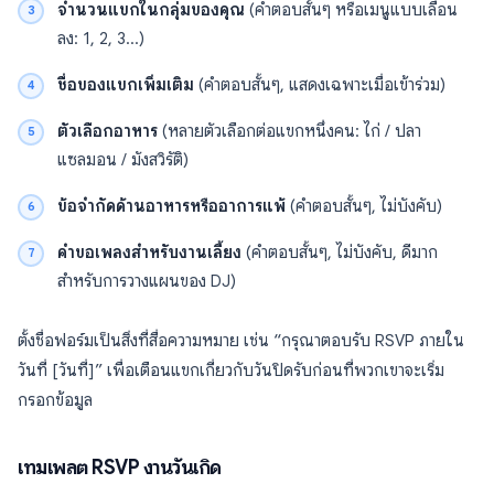
จำนวนแขกในกลุ่มของคุณ
(คำตอบสั้นๆ หรือเมนูแบบเลื่อน
ลง: 1, 2, 3…)
ชื่อของแขกเพิ่มเติม
(คำตอบสั้นๆ, แสดงเฉพาะเมื่อเข้าร่วม)
ตัวเลือกอาหาร
(หลายตัวเลือกต่อแขกหนึ่งคน: ไก่ / ปลา
แซลมอน / มังสวิรัติ)
ข้อจำกัดด้านอาหารหรืออาการแพ้
(คำตอบสั้นๆ, ไม่บังคับ)
คำขอเพลงสำหรับงานเลี้ยง
(คำตอบสั้นๆ, ไม่บังคับ, ดีมาก
สำหรับการวางแผนของ DJ)
ตั้งชื่อฟอร์มเป็นสิ่งที่สื่อความหมาย เช่น “กรุณาตอบรับ RSVP ภายใน
วันที่ [วันที่]” เพื่อเตือนแขกเกี่ยวกับวันปิดรับก่อนที่พวกเขาจะเริ่ม
กรอกข้อมูล
เทมเพลต RSVP งานวันเกิด