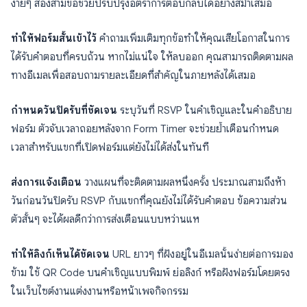
ง่ายๆ สองสามข้อช่วยปรับปรุงอัตราการตอบกลับได้อย่างสม่ำเสมอ
ทำให้ฟอร์มสั้นเข้าไว้
คำถามเพิ่มเติมทุกข้อทำให้คุณเสียโอกาสในการ
ได้รับคำตอบที่ครบถ้วน หากไม่แน่ใจ ให้ลบออก คุณสามารถติดตามผล
ทางอีเมลเพื่อสอบถามรายละเอียดที่สำคัญในภายหลังได้เสมอ
กำหนดวันปิดรับที่ชัดเจน
ระบุวันที่ RSVP ในคำเชิญและในคำอธิบาย
ฟอร์ม ตัวจับเวลาถอยหลังจาก Form Timer จะช่วยย้ำเตือนกำหนด
เวลาสำหรับแขกที่เปิดฟอร์มแต่ยังไม่ได้ส่งในทันที
ส่งการแจ้งเตือน
วางแผนที่จะติดตามผลหนึ่งครั้ง ประมาณสามถึงห้า
วันก่อนวันปิดรับ RSVP กับแขกที่คุณยังไม่ได้รับคำตอบ ข้อความส่วน
ตัวสั้นๆ จะได้ผลดีกว่าการส่งเตือนแบบหว่านแห
ทำให้ลิงก์เห็นได้ชัดเจน
URL ยาวๆ ที่ฝังอยู่ในอีเมลนั้นง่ายต่อการมอง
ข้าม ใช้ QR Code บนคำเชิญแบบพิมพ์ ย่อลิงก์ หรือฝังฟอร์มโดยตรง
ในเว็บไซต์งานแต่งงานหรือหน้าเพจกิจกรรม