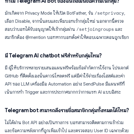
ทำไม Telegram AI bot ของฉันถึงเมินข้อความในกลุ่ม?
มักเกิดจาก Privacy Mode ให้เปิด BotFather, รัน
/setprivacy
,
เลือก Disable, จากนั้นลบและเพิ่มบอทเข้ากลุ่มใหม่ นอกจากนี้ตรวจ
สอบว่าบอทได้รับอนุญาตให้เข้ากลุ่มผ่าน
/setjoingroups
และ
สมาชิกต้อง @mention บอทหากบอทตั้งค่าให้ตอบเฉพาะตอนถูกเรียก
มี Telegram AI chatbot ฟรีสำหรับกลุ่มไหม?
มี ผู้ให้บริการหลายรายเสนอแผนฟรีพร้อมข้อจำกัดการใช้งาน โปรเจกต์
GitHub ที่ติดตั้งเองนั้นดาวน์โหลดฟรี แต่มีค่าใช้จ่ายเรื่องโฮสต์และค่า
API ของ LLM เครื่องมือ Automation อย่าง SendPulse มีแผนฟรีที่
เน้นการทำ Trigger และการประกาศมากกว่าการแชท AI แบบอิสระ
Telegram bot สามารถดึงรายชื่อสมาชิกกลุ่มทั้งหมดได้ไหม?
ไม่ได้ผ่าน Bot API อย่างเป็นทางการ บอทสามารถติดตามการเข้าร่วม
และข้อความหลังจากที่ถูกเพิ่มเข้าไป และตรวจสอบ User ID เฉพาะด้วย