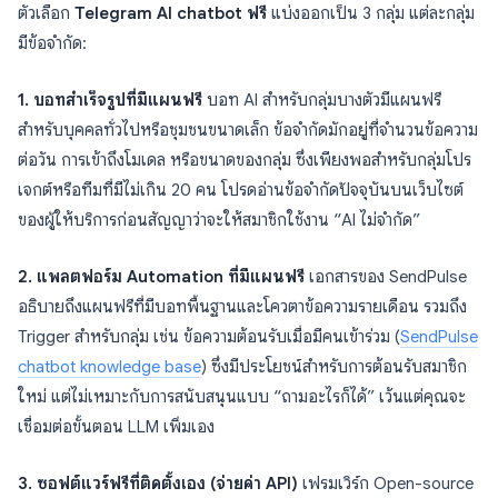
ตัวเลือก
Telegram AI chatbot ฟรี
แบ่งออกเป็น 3 กลุ่ม แต่ละกลุ่ม
มีข้อจำกัด:
1. บอทสำเร็จรูปที่มีแผนฟรี
บอท AI สำหรับกลุ่มบางตัวมีแผนฟรี
สำหรับบุคคลทั่วไปหรือชุมชนขนาดเล็ก ข้อจำกัดมักอยู่ที่จำนวนข้อความ
ต่อวัน การเข้าถึงโมเดล หรือขนาดของกลุ่ม ซึ่งเพียงพอสำหรับกลุ่มโปร
เจกต์หรือทีมที่มีไม่เกิน 20 คน โปรดอ่านข้อจำกัดปัจจุบันบนเว็บไซต์
ของผู้ให้บริการก่อนสัญญาว่าจะให้สมาชิกใช้งาน “AI ไม่จำกัด”
2. แพลตฟอร์ม Automation ที่มีแผนฟรี
เอกสารของ SendPulse
อธิบายถึงแผนฟรีที่มีบอทพื้นฐานและโควตาข้อความรายเดือน รวมถึง
Trigger สำหรับกลุ่ม เช่น ข้อความต้อนรับเมื่อมีคนเข้าร่วม (
SendPulse
chatbot knowledge base
) ซึ่งมีประโยชน์สำหรับการต้อนรับสมาชิก
ใหม่ แต่ไม่เหมาะกับการสนับสนุนแบบ “ถามอะไรก็ได้” เว้นแต่คุณจะ
เชื่อมต่อขั้นตอน LLM เพิ่มเอง
3. ซอฟต์แวร์ฟรีที่ติดตั้งเอง (จ่ายค่า API)
เฟรมเวิร์ก Open-source