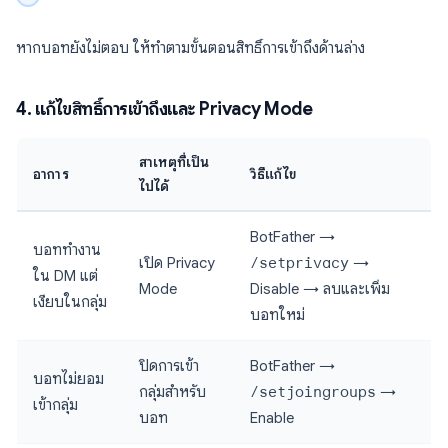
หากบอทยังไม่ตอบ ให้ทำตามขั้นตอนสิทธิ์การเข้าถึงด้านล่าง
4. แก้ไขสิทธิ์การเข้าถึงและ Privacy Mode
สาเหตุที่เป็น
อาการ
วิธีแก้ไข
ไปได้
BotFather →
บอททำงาน
เปิด Privacy
/setprivacy
→
ใน DM แต่
Mode
Disable → ลบและเพิ่ม
เงียบในกลุ่ม
บอทใหม่
ปิดการเข้า
BotFather →
บอทไม่ยอม
กลุ่มสำหรับ
/setjoingroups
→
เข้ากลุ่ม
บอท
Enable