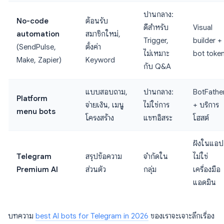
ปานกลาง:
No-code
ต้อนรับ
ดีสำหรับ
Visual
automation
สมาชิกใหม่,
Trigger,
builder +
(SendPulse,
ตั้งค่า
ไม่เหมาะ
bot toke
Make, Zapier)
Keyword
กับ Q&A
แบบสอบถาม,
ปานกลาง:
BotFathe
Platform
จ่ายเงิน, เมนู
ไม่ใช่การ
+ บริการ
menu bots
โครงสร้าง
แชทอิสระ
โฮสต์
ฝังในแอป
Telegram
สรุปข้อความ
จำกัดใน
ไม่ใช่
Premium AI
ส่วนตัว
กลุ่ม
เครื่องมือ
แอดมิน
บทความ
best AI bots for Telegram in 2026
ของเราจะเจาะลึกเรื่อง