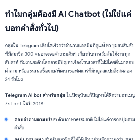
ทำไมกลุ่มต้องมี AI Chatbot (ไม่ใช่แค่
บอทคำสั่งทั่วไป)
กลุ่มใน Telegram เติบโตเร็วกว่าจำนวนแอดมินที่ดูแลไหว ชุมชนสินค้า
ที่มีสมาชิก 300 คนอาจเจอคำถามเดิมๆ เกี่ยวกับการเริ่มต้นใช้งานทุก
สัปดาห์ ทีมงานระดับโลกอาจมีปัญหาเรื่องโซนเวลาที่ไม่มีใครตื่นมาตอบ
คำถาม หรือแชนเนลซื้อขาย/พัฒนาซอฟต์แวร์ที่มักถูกสแปมลิงก์ตลอด
24 ชั่วโมง
Telegram AI bot สำหรับกลุ่ม
ในปัจจุบันแก้ปัญหาได้ดีกว่าบอทเมนู
/start
ในปี 2018:
ตอบคำถามตามบริบท
ด้วยภาษาธรรมชาติ ไม่ใช่แค่การกดปุ่มตาม
คำสั่ง
สรุปบทสนทนา
สำหรับสมาชิกที่ไม่ได้เข้ามาอ่านข้อความกว่า 200