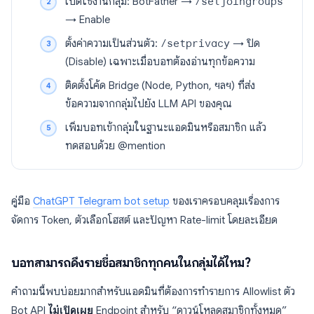
เปิดใช้งานกลุ่ม: BotFather →
/setjoingroups
→ Enable
ตั้งค่าความเป็นส่วนตัว:
/setprivacy
→ ปิด
(Disable) เฉพาะเมื่อบอทต้องอ่านทุกข้อความ
ติดตั้งโค้ด Bridge (Node, Python, ฯลฯ) ที่ส่ง
ข้อความจากกลุ่มไปยัง LLM API ของคุณ
เพิ่มบอทเข้ากลุ่มในฐานะแอดมินหรือสมาชิก แล้ว
ทดสอบด้วย @mention
คู่มือ
ChatGPT Telegram bot setup
ของเราครอบคลุมเรื่องการ
จัดการ Token, ตัวเลือกโฮสต์ และปัญหา Rate-limit โดยละเอียด
บอทสามารถดึงรายชื่อสมาชิกทุกคนในกลุ่มได้ไหม?
คำถามนี้พบบ่อยมากสำหรับแอดมินที่ต้องการทำรายการ Allowlist ตัว
Bot API
ไม่เปิดเผย
Endpoint สำหรับ “ดาวน์โหลดสมาชิกทั้งหมด”