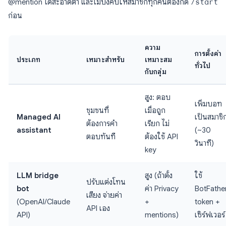
@mention ได้สะอาดตา และไม่บังคับให้สมาชิกทุกคนต้องกด
/start
ก่อน
ความ
การตั้งค่า
ประเภท
เหมาะสำหรับ
เหมาะสม
ทั่วไป
กับกลุ่ม
สูง: ตอบ
เพิ่มบอท
ชุมชนที่
เมื่อถูก
Managed AI
เป็นสมาชิ
ต้องการคำ
เรียก ไม่
assistant
(~30
ตอบทันที
ต้องใช้ API
วินาที)
key
LLM bridge
สูง (ถ้าตั้ง
ใช้
ปรับแต่งโทน
bot
ค่า Privacy
BotFathe
เสียง จ่ายค่า
(OpenAI/Claude
+
token +
API เอง
API)
mentions)
เซิร์ฟเวอร์