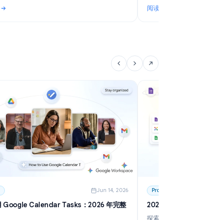
6
Use Cases
Jun 20, 2026
G
Google Forms RSVP: Create a Free RSVP Form
体
for Any Event
了
Learn how to create a Google Forms RSVP for
捕
weddings, parties, and events. Free step-by-step
值
guide with templates, tips, and automatic deadline
阅读更多
阅
setting.
佳方案指南
: Google Forms RSVP: Create a Free RSVP Form for Any Event
: