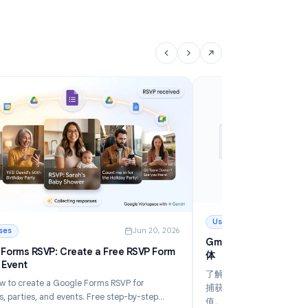
Google Forms 响应限制：如何在 2026 年设置提
G
交上限
的
通过 Google 内置的上限功能或插件设置 Google
探
Forms 响应限制。这是适用于活动报名、调查问卷和限
括
时表单的分步指南。
阅读更多
阅
: Google Forms 响应限制：如何在 2026 年设置提交上限
: