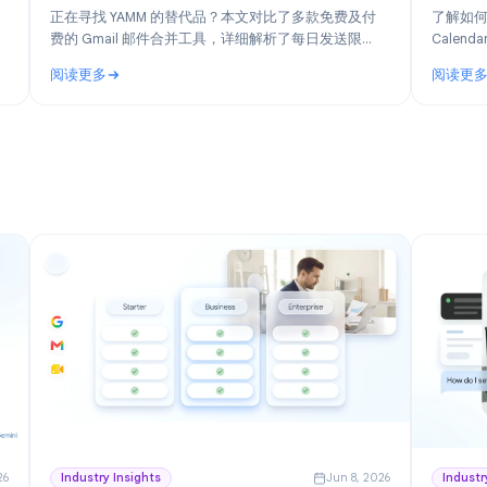
n 30, 2026
Product
Jun 19, 202
合
YAMM 替代方案：2026 年最佳 Gmail 邮件合并工
理工具
具推荐
您盘点
正在寻找 YAMM 的替代品？本文对比了多款免费及付
并重点推荐
费的 Gmail 邮件合并工具，详细解析了每日发送限
sBoard。
额，并告诉你何时该从 Yet Another Mail Merge 迁移到
阅读更多
更适合的工具。
 Google Workspace 团队的免费项目管理工具
: YAMM 替代方案：2026 年最佳 Gmail 邮件合并工具