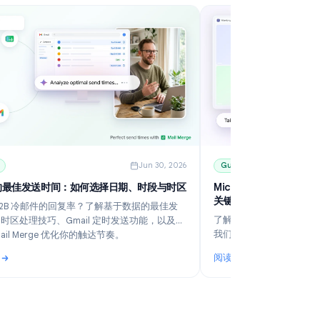
6
Guides
Jun 30, 2026
冷邮件的最佳发送时间：如何选择日期、时段与时区
M
关
想提升 B2B 冷邮件的回复率？了解基于数据的最佳发
了
送时段、时区处理技巧、Gmail 定时发送功能，以及如
我
何利用 Mail Merge 优化你的触达节奏。
订