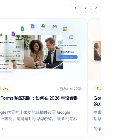
阅读更多
阅
: 冷邮件的最佳发送时间：如何选择日期、时段与时区
:
6
Tips & Tricks
Jun 6, 2026