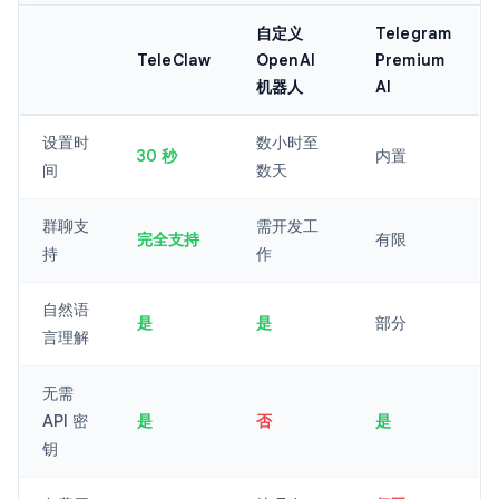
自定义
Telegram
TeleClaw
OpenAI
Premium
机器人
AI
设置时
数小时至
30 秒
内置
间
数天
群聊支
需开发工
完全支持
有限
持
作
自然语
是
是
部分
言理解
无需
API 密
是
否
是
钥