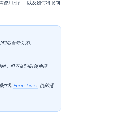
一种原生方式，可以在达到设定的数量或截止日
卡。
响应上限，何时仍需使用插件，以及如何将限制
量或设定的日期和时间后自动关闭。
es)
选项卡下。
量限制
或
日期限制，但不能同时使用两
见倒计时时，插件和
Form Timer
仍然很