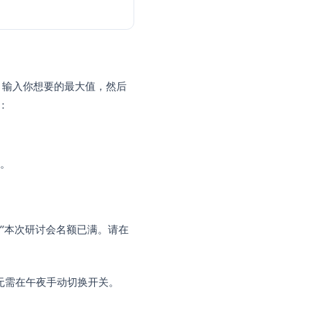
到
接受回复 (Accepting responses)
开关。
e or response limit)
。
设置
 50）
esponses)
，输入你想要的最大值，然后
两条重要规则：