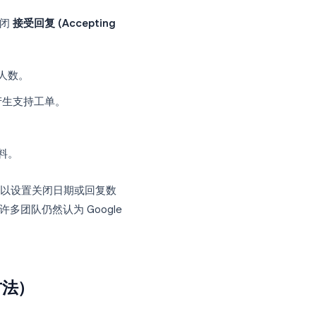
响应限制？
直到有人手动关闭
接受回复 (Accepting
问题：
取决于固定的人数。
101 份回复会产生支持工单。
誉。
与者使用的材料。