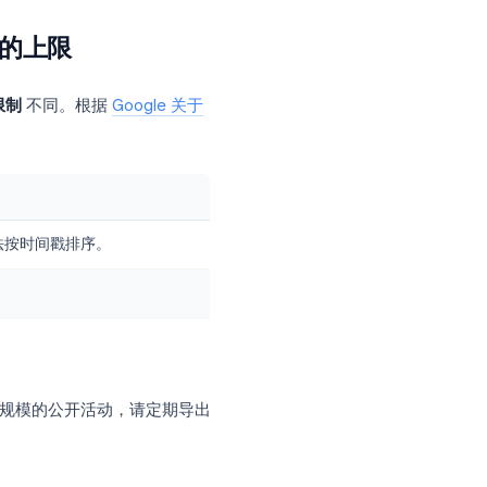
回复数量
。
你限制的回复
。
清晰的备注（“本次研讨会名额已满。请在
持邮件。
s Script，无需在午夜手动切换开关。
平台限制与你的上限
型表单的
平台限制
不同。根据
Google 关于