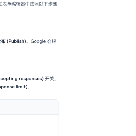
所有者现在可以设置关闭日期或回复数
是为什么许多团队仍然认为 Google
限制（内置方法）
最快的选择。请在表单编辑器中按照以下步骤
，然后点击
发布 (Publish)
。Google 会根