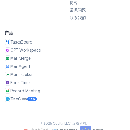
博客
常见问题
联系我们
产品
TasksBoard
GPT Workspace
Mail Merge
Mail Agent
Mail Tracker
Form Timer
Record Meeting
TeleClaw
NEW
©
2026
Qualtir LLC.
版权所有。