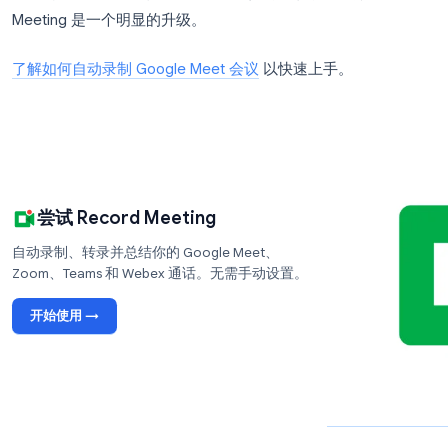
AI 转录
：将语音转换为文本并进行发言人识别
会议摘要
：在每次通话后生成简明的摘要和行动
可搜索的存档
：每次录制都会成为整个团队都可
无上传阻力
：录制内容直接从通话中捕获，无需
对于已经使用 Google Workspace 的团队，Recor
动录制流程的阻力。如果你的主要使用场景是捕获会议以
Meeting 是一个明显的升级。
了解如何自动录制 Google Meet 会议
以快速上手。