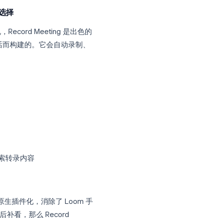
om、Teams 或 Webex 上的视频通话，那么专
。这些工具会自动加入你的通话，生成完整的
摘要。
和 Teams 的最佳选择
台的团队来说，Record Meeting 是出色的
ting 是专为视频通话而构建的。它会自动录制、
Webex 会议。
话