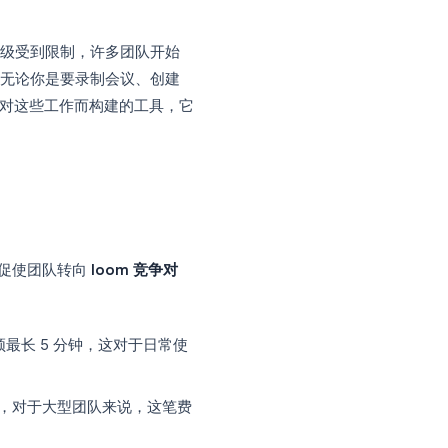
安排另一场会议或撰写长篇大论，只需录制一
它，在一段时间内，它似乎成了异步视频的
购。定价上涨，免费层级受到限制，许多团队开始
代工具
是什么？无论你是要录制会议、创建
提供了专门针对这些工作而构建的工具，它
 年的顶级选项。
工具
目前有几个因素促使团队转向
loom 竞争对