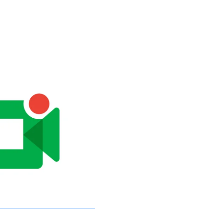
项
以访问的可搜索转录内容
拖拽文件
d Meeting 可以原生插件化，消除了 Loom 手
便同事稍后补看，那么 Record