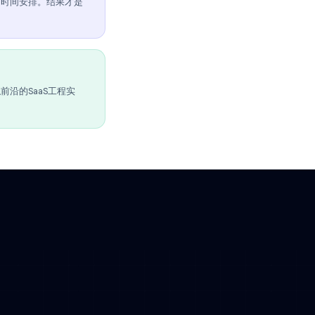
。
作，按照自己的时间安排。结果才是
习资源，并接触前沿的SaaS工程实