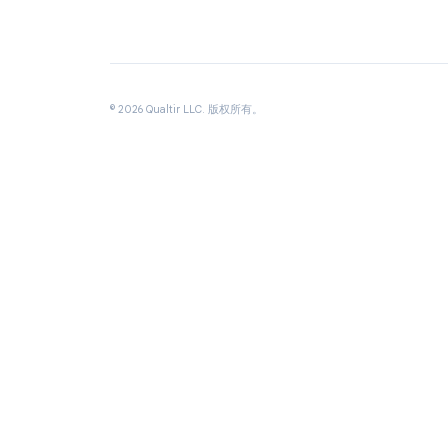
Google Workspace 效率扩展程序，深受全球超过
1500 万专业人士信赖。
©
2026
Qualtir LLC.
版权所有。