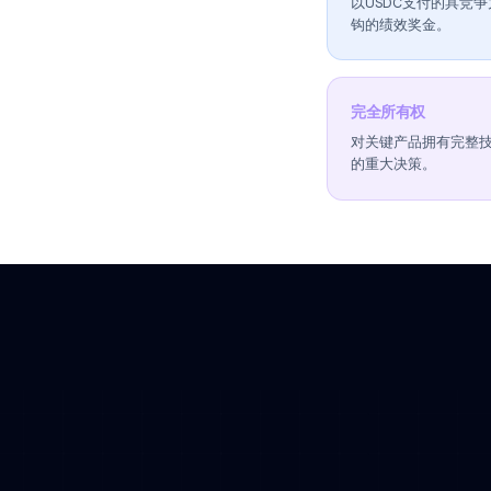
出色的沟通能
我们提供
7.5万美元 +
以USDC支
钩的绩效奖金
完全所有权
对关键产品拥
的重大决策。