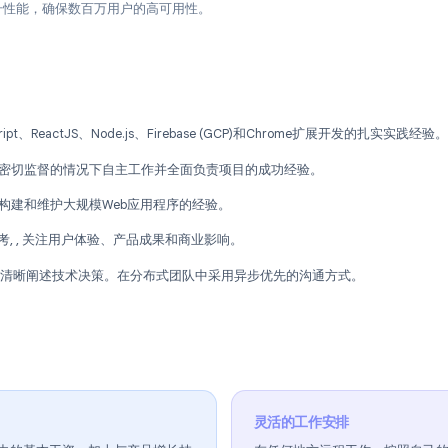
用程序生命周期, , 编码、测试、部署、监控和持续改进。
和发布新产品功能，从架构和后端API到精致的前端UI。
性
颈，提升性能，确保数百万用户的高可用性。
TypeScript、ReactJS、Node.js、Firebase (GCP)和Chrome扩
有在无需密切监督的情况下自主工作并全面负责项目的成功经验。
有设计、构建和维护大规模Web应用程序的经验。
代码思考, , 关注用户体验、产品成果和商业影响。