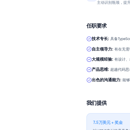
负责整个应
开发新功能
04
端到端设计
性能与可靠
05
主动识别瓶
任职要求
技术专长
:
具备
自主领导力
:
大规模经验
:
产品思维
:
超越