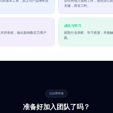
力
:
能够清晰阐述技术决策。在分布式团队中采用异步优先的沟通方式
 奖金
灵活的工作安排
付的具竞争力的基本工资，加上与产品增长挂
在任何地方远程工
。
关键，而非工时。
成长与学习
有完整技术所有权，做出影响数百万用户
获取行业洞察、学
践。