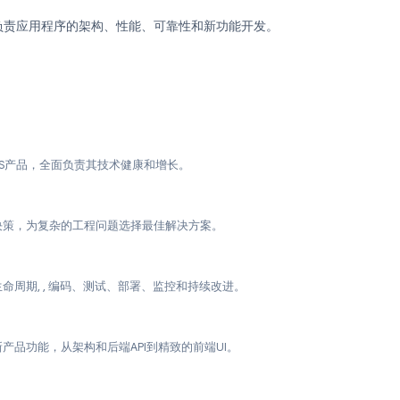
le Workspace生态系统紧密集成的SaaS产品, , 服务于180
高度自主的高级全栈Web开发工程师，全面负责我们WebApps
，您将负责应用程序的架构、性能、可靠性和新功能开发。
扩展SaaS产品，全面负责其技术健康和增长。
键架构决策，为复杂的工程问题选择最佳解决方案。
管理