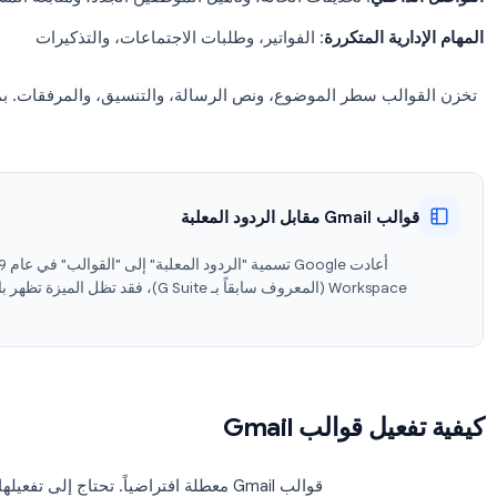
تواصل
: رسائل التعريف، والمتابعة، والمقترحات
الأسئلة الشائعة، ورسائل التأكيد، والحلول
خلي
: تحديثات الحالة، وتأهيل الموظفين الجدد، ومتابعة المشاريع
ة المتكررة
: الفواتير، وطلبات الاجتماعات، والتذكيرات
ب سطر الموضوع، ونص الرسالة، والتنسيق، والمرفقات. بمجرد حف
شريط أ
بل الردود المعلبة
Workspace (المعروف سابقاً بـ G Suite)، فقد تظل الميز