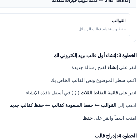
مة التبويب
خيارات متقدمة
(أو
“Labs”
في إصدارات Google Workspace القديمة)
م
القوالب
انقر على
“حفظ التغييرات”
خدام قوالب الرسائل