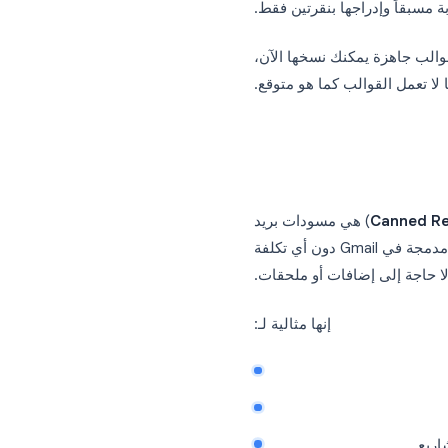
ل المتابعة، والتعريفات،
والب Gmail يمكن أن توفر عليك ساعات كل أسبوع. بدلاً
 وإدراجها بنقرتين فقط.
يل وإنشاء قوالب بريد Gmail، ويتضمن 10 قوالب جاهزة يمكنك نسخها الآن،
 القوالب كما هو متوقع.
) هي مسودات بريد
إلكتروني محفوظة يمكنك إدراجها في أي رسالة جديدة أو رد. وهي مدمجة في Gmail دون أي تكلفة
 إلى إضافات أو ملحقات.