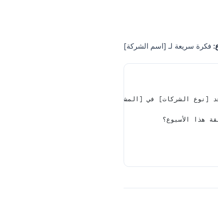
دة، وأدرج القالب الخاص
ين أقواس]
بتفاصيلك
الخاصة.