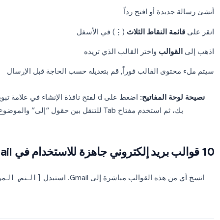
اء
لفتح رسالة جديدة
موضوع ونص القالب الخاص بك
ة النقاط الثلاث
(⋮) في أسفل نافذة الإنشاء
قوالب ← حفظ المسودة كقالب ← حفظ كقالب جديد
وانقر على
حفظ
يدة أو افتح رداً
ة النقاط الثلاث
(⋮) في الأسفل
والب
واختر القالب الذي تريده