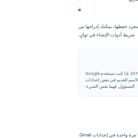
إنها مثالية لـ:
ظها، يمكنك إدراجها من
دوات الإنشاء في ثوانٍ.
أعادت Google تسمية "الردود المعلبة" إلى "القوالب" في عام 2019. إذا كنت تستخدم Google
ة تظهر بالاسم القديم في بعض إعدادات