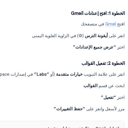
المسؤو
 قوالب Gmail
قوالب Gmail معطلة افتراضياً. تحتاج إلى تفعيلها مرة واحدة في إعدادات Gmail.
 متصفحك
ونة الترس
(⚙️) في الزاوية العلوية اليمنى
يع الإعدادات”