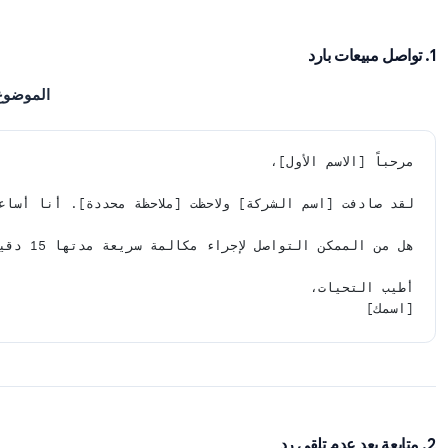
وى القالب فوراً, قم بتعديله حسب الحاجة قبل الإرسال
ة المفاتيح:
اضغط على
d
لفتح نافذة الإنشاء في علامة تبويب جدي
تخدم مفتاح Tab للتنقل بين حقول “إلى” والموضوع لملء تفاصيل المستلم بسرعة.
ذه القوالب مباشرة إلى Gmail. استبدل
[النص الموجود ب