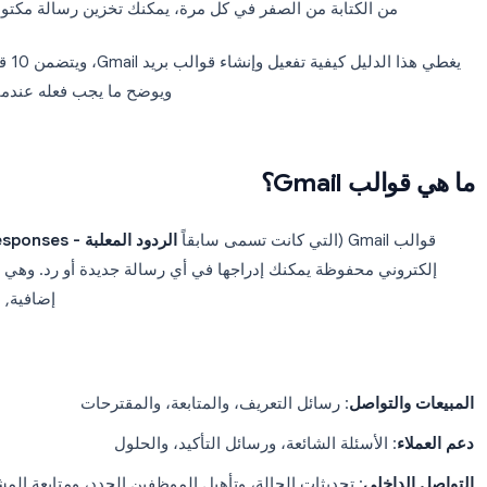
نفسك تكتب نفس رسائل البريد الإلكتروني مراراً وتكراراً, مثل رسائ
وتحديثات الحالة، وطلبات الاجتماعات, فإن ق
 الكتابة من الصفر في كل مرة، يمكنك تخزين رسالة مكتوبة مسبقاً
يغطي هذا الدليل كيفية تفع
ويوضح ما يجب فعله عندما لا تعمل
Gmail؟
الردود المعلبة - Canned Responses
إضافية, لا حاجة