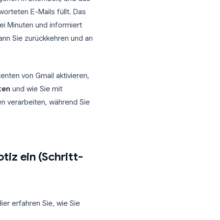
erenz oder gehen in Elternzeit, und das
h mit unbeantworteten E-Mails füllt. Das
niger als zwei Minuten und informiert
ügbar sind, wann Sie zurückkehren und an
enheitsassistenten von Gmail aktivieren,
eitsnachrichten
und wie Sie mit
gene Antworten verarbeiten, während Sie