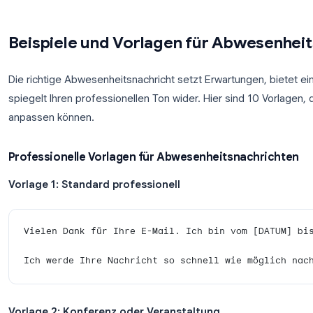
Gmail gibt Ihnen die Kontrolle darüber, wer Ihre au
Einstellungen für die Abwesenheitsnotiz haben Sie
Nur Antwort an Personen in meinen Konta
bekannte Kontakte, was das Risiko durch Spam
Nur Antwort an Personen in [Ihre Domain] 
Abwesenheitsnachrichten in Google Workspac
Gmail verhindert außerdem Antwortschleifen: Jeder
Abwesenheitsnachricht nur alle vier Tage einmal, s
Beispiele und Vorlagen für Abw
Die richtige Abwesenheitsnachricht setzt Erwartung