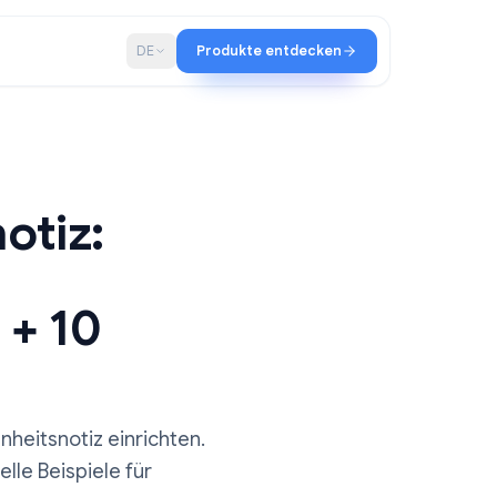
haft
Blog
DE
Produkte entdecken
itsnotiz:
aden + 10
mail-Abwesenheitsnotiz einrichten.