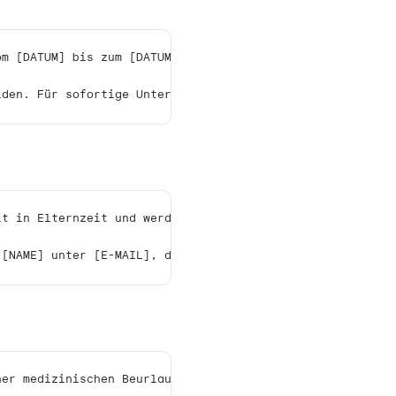
 10 Vorlagen, die Sie kopieren und
chrichten
 [DATUM] bis zum [DATUM] nicht im Büro und habe nu
möglich nach meiner Rückkehr beantworten. In dring
e derzeit vom [DATUM] bis zum [DATUM] an der [VERA