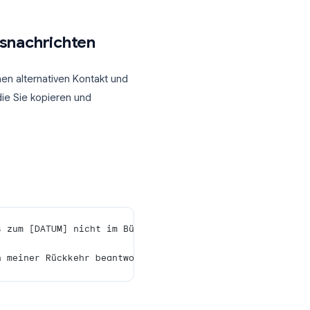
tomatische Antwort erhält. Unten in den
 zwei Optionen:
kten senden
: beschränkt Antworten auf
mer verringert
senden
: nützlich für interne
e
 Absender erhält Ihre
elbst wenn er Ihnen mehrmals schreibt.
esenheitsnachrichten
en, bietet einen alternativen Kontakt und