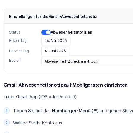
Deaktivierung)
Geben Sie einen
Betreff
und Ihre
Nachricht
e
Klicken Sie unten auf der Seite auf
Änderunge
Ihre Abwesenheitsnotiz ist jetzt aktiv. Gmail sende
Ihnen während des von Ihnen festgelegten Zeitraum
Einstellungen für die Gmail-Abwesenheitsnotiz
Status
Abwesenheitsnotiz an
Erster Tag
28. Mai 2026
Letzter Tag
4. Juni 2026
Betreff
Abwesenheit: Zurück am 4. Juni