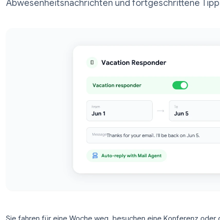
Enthält Schritt-für-Schritt-Anleitungen, 10
Abwesenheitsnachrichten und fortgeschri