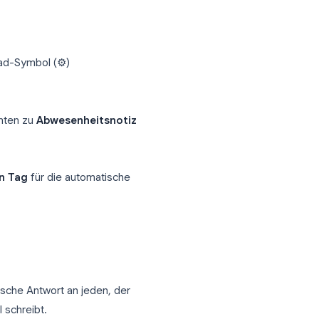
heitsnotiz ein (Schritt-
eitsnotiz
. Hier erfahren Sie, wie Sie
eren.
ktivieren
 auf das Zahnrad-Symbol (⚙)
en Sie nach unten zu
Abwesenheitsnotiz
 an
l einen
letzten Tag
für die automatische