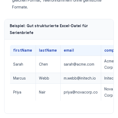
gleichen Format, Telefonnummern ohne gemischte
Formate.
Beispiel: Gut strukturierte Excel-Datei für
Serienbriefe
firstName
lastName
email
compa
Acme
Sarah
Chen
sarah@acme.com
Corp
Marcus
Webb
m.webb@initech.io
Initech
Nova
Priya
Nair
priya@novacorp.co
Corp