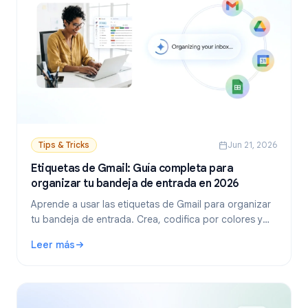
Tips & Tricks
Jun 21, 2026
Etiquetas de Gmail: Guía completa para
organizar tu bandeja de entrada en 2026
Aprende a usar las etiquetas de Gmail para organizar
tu bandeja de entrada. Crea, codifica por colores y
anida etiquetas, y luego automatízalas con filtros para
Leer más
un flujo de trabajo de correo electrónico más limpio.
: Etiquetas de Gmail: Guía completa para organizar tu ban