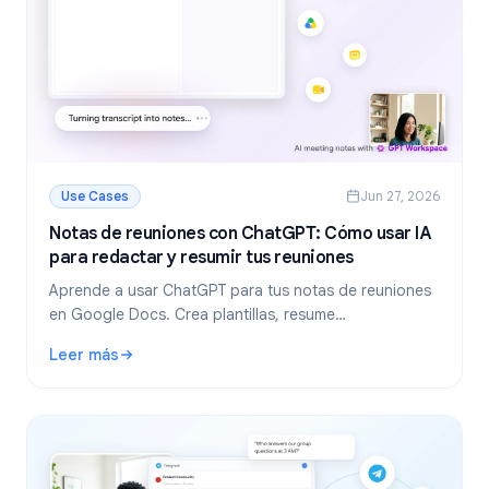
Use Cases
Jun 27, 2026
Notas de reuniones con ChatGPT: Cómo usar IA
para redactar y resumir tus reuniones
Aprende a usar ChatGPT para tus notas de reuniones
en Google Docs. Crea plantillas, resume
transcripciones y extrae tareas pendientes con GPT
Leer más
Workspace.
: Notas de reuniones con ChatGPT: Cómo usar IA para reda