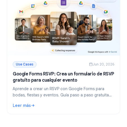
Use Cases
Jun 20, 2026
Google Forms RSVP: Crea un formulario de RSVP
gratuito para cualquier evento
Aprende a crear un RSVP con Google Forms para
bodas, fiestas y eventos. Guía paso a paso gratuita
con plantillas, consejos y configuración automática de
Leer más
fechas límite.
: Google Forms RSVP: Crea un formulario de RSVP gratuito