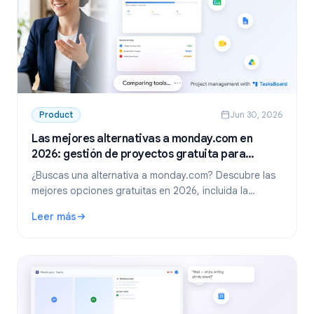
Product
Jun 30, 2026
Las mejores alternativas a monday.com en
2026: gestión de proyectos gratuita para
Google Workspace
¿Buscas una alternativa a monday.com? Descubre las
mejores opciones gratuitas en 2026, incluida la
opción líder para equipos de Google Workspace:
Leer más
TasksBoard.
: Las mejores alternativas a monday.com en 2026: gestió