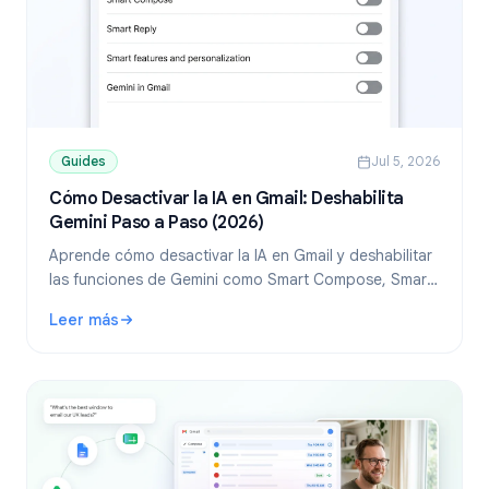
Guides
Jul 5, 2026
Cómo Desactivar la IA en Gmail: Deshabilita
Gemini Paso a Paso (2026)
Aprende cómo desactivar la IA en Gmail y deshabilitar
las funciones de Gemini como Smart Compose, Smart
Reply y el panel de Gemini. Guía paso a paso para
Leer más
escritorio y móvil.
: Cómo Desactivar la IA en Gmail: Deshabilita Gemini Paso