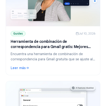
Guides
Jul 10, 2026
Herramienta de combinación de
correspondencia para Gmail gratis: Mejores
opciones y guía de configuración (2026)
Encuentra una herramienta de combinación de
correspondencia para Gmail gratuita que se ajuste al
tamaño de tu lista. Compara los planes gratuitos de
Leer más
YAMM, Mailmeteor y Mail Merge, y aprende a enviar
: Herramienta de combinación de correspondencia para Gma
correos personalizados desde Sheets.