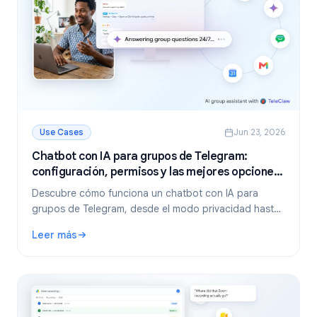
Use Cases
Jun 23, 2026
Chatbot con IA para grupos de Telegram:
configuración, permisos y las mejores opciones
en 2026
Descubre cómo funciona un chatbot con IA para
grupos de Telegram, desde el modo privacidad hasta
herramientas gratuitas y bots autohospedados. Guía
Leer más
paso a paso y recomendaciones para tu comunidad.
: Chatbot con IA para grupos de Telegram: configuración,