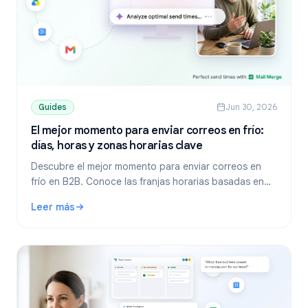
Guides
Jun 30, 2026
El mejor momento para enviar correos en frío:
días, horas y zonas horarias clave
Descubre el mejor momento para enviar correos en
frío en B2B. Conoce las franjas horarias basadas en
datos, cómo gestionar zonas horarias, programar en
Leer más
Gmail y usar Mail Merge.
: El mejor momento para enviar correos en frío: días, hora