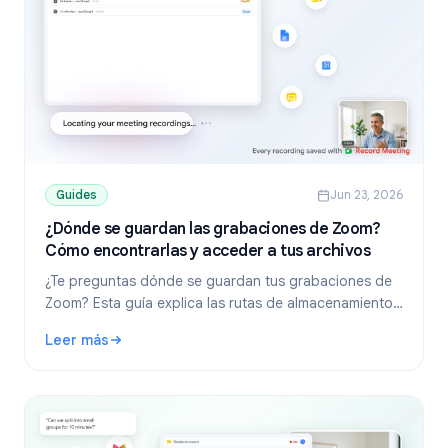
Guides
Jun 23, 2026
¿Dónde se guardan las grabaciones de Zoom?
Cómo encontrarlas y acceder a tus archivos
¿Te preguntas dónde se guardan tus grabaciones de
Zoom? Esta guía explica las rutas de almacenamiento
local y en la nube para Windows, Mac y móvil, además
Leer más
de cómo descargar y compartir tus archivos.
: ¿Dónde se guardan las grabaciones de Zoom? Cómo encon