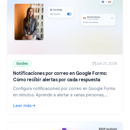
Guides
Jun 21, 2026
Notificaciones por correo en Google Forms:
Cómo recibir alertas por cada respuesta
Configura notificaciones por correo en Google Forms
en minutos. Aprende a alertar a varias personas,
enviar correos de confirmación a los encuestados y
Leer más
solucionar problemas si las alertas no llegan.
: Notificaciones por correo en Google Forms: Cómo recibi