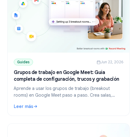
Guides
Jun 22, 2026
Grupos de trabajo en Google Meet: Guía
completa de configuración, trucos y grabación
Aprende a usar los grupos de trabajo (breakout
rooms) en Google Meet paso a paso. Crea salas,
gestiona participantes, soluciona problemas y graba
Leer más
sesiones para tu equipo.
: Grupos de trabajo en Google Meet: Guía completa de con