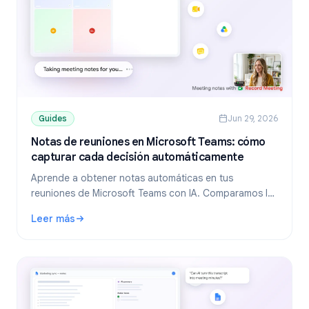
Guides
Jun 29, 2026
Notas de reuniones en Microsoft Teams: cómo
capturar cada decisión automáticamente
Aprende a obtener notas automáticas en tus
reuniones de Microsoft Teams con IA. Comparamos las
funciones nativas, Copilot y herramientas externas
Leer más
compatibles con cualquier plan.
: Notas de reuniones en Microsoft Teams: cómo capturar 