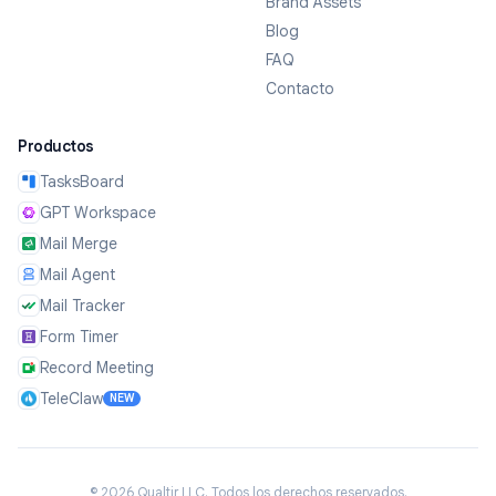
Brand Assets
Blog
FAQ
Contacto
Productos
TasksBoard
GPT Workspace
Mail Merge
Mail Agent
Mail Tracker
Form Timer
Record Meeting
TeleClaw
NEW
©
2026
Qualtir LLC.
Todos los derechos reservados.