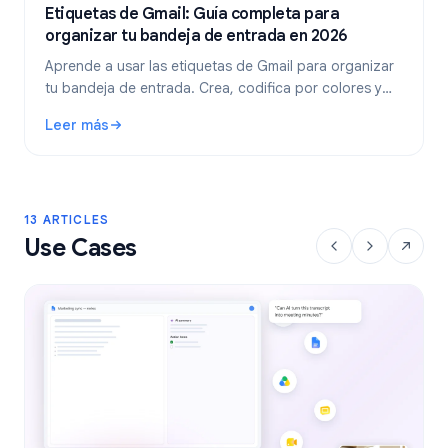
Etiquetas de Gmail: Guía completa para
organizar tu bandeja de entrada en 2026
Aprende a usar las etiquetas de Gmail para organizar
tu bandeja de entrada. Crea, codifica por colores y
anida etiquetas, y luego automatízalas con filtros para
Leer más
un flujo de trabajo de correo electrónico más limpio.
: Etiquetas de Gmail: Guía completa para organizar tu ban
13 ARTICLES
Use Cases