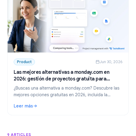
Product
Jun 30, 2026
Las mejores alternativas a monday.com en
2026: gestión de proyectos gratuita para
Google Workspace
¿Buscas una alternativa a monday.com? Descubre las
mejores opciones gratuitas en 2026, incluida la
opción líder para equipos de Google Workspace:
Leer más
TasksBoard.
: Las mejores alternativas a monday.com en 2026: gestió
9 ARTICLES