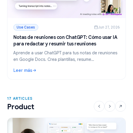
Use Cases
Jun 27, 2026
Notas de reuniones con ChatGPT: Cómo usar IA
para redactar y resumir tus reuniones
Aprende a usar ChatGPT para tus notas de reuniones
en Google Docs. Crea plantillas, resume
transcripciones y extrae tareas pendientes con GPT
Leer más
Workspace.
: Notas de reuniones con ChatGPT: Cómo usar IA para reda
17 ARTICLES
Product