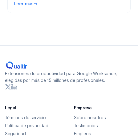
Leer más
formularios verdaderamente anónimos en 2026.
: ¿Son anónimos los Google Forms? Qué se rastrea y cómo
Extensiones de productividad para Google Workspace,
elegidas por más de 15 millones de profesionales.
Legal
Empresa
Términos de servicio
Sobre nosotros
Política de privacidad
Testimonios
Seguridad
Empleos