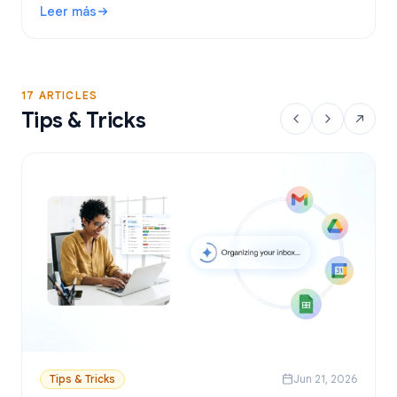
Leer más
YAMM, Mailmeteor y Mail Merge, y aprende a enviar
: Herramienta de combinación de correspondencia para Gma
correos personalizados desde Sheets.
17 ARTICLES
Tips & Tricks
Tips & Tricks
Jun 21, 2026