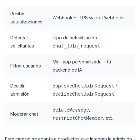
Recibir
Webhook HTTPS vía
setWebhook
actualizaciones
Detectar
Tipo de actualización
solicitantes
chat_join_request
Mini-app personalizada + tu
Filtrar usuarios
backend de IA
Decidir
approveChatJoinRequest
/
admisión
declineChatJoinRequest
deleteMessage
,
Moderar chat
restrictChatMember
, etc.
Este camino se adapta a productos que integran la admisión