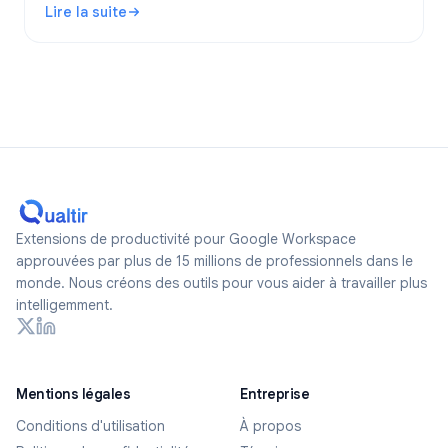
Lire la suite
des formulaires réellement anonymes en 2026.
: Les Google Forms sont-ils anonymes ? Ce qui est suivi 
Extensions de productivité pour Google Workspace
approuvées par plus de 15 millions de professionnels dans le
monde. Nous créons des outils pour vous aider à travailler plus
intelligemment.
Mentions légales
Entreprise
Conditions d'utilisation
À propos