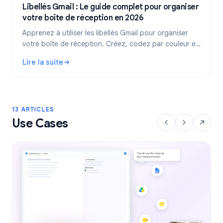
Libellés Gmail : Le guide complet pour organiser
votre boîte de réception en 2026
Apprenez à utiliser les libellés Gmail pour organiser
votre boîte de réception. Créez, codez par couleur et
imbriquez vos libellés, puis automatisez-les avec des
Lire la suite
filtres pour un flux de travail plus efficace.
: Libellés Gmail : Le guide complet pour organiser votre 
13 ARTICLES
Use Cases