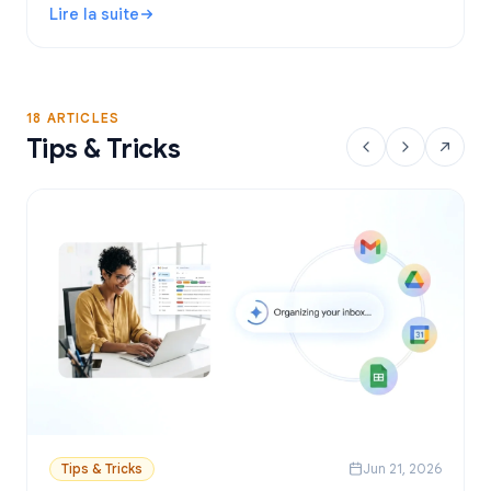
Lire la suite
envoyer des emails personnalisés depuis Sheets.
: Outil de publipostage Gmail gratuit : Comparatif et guid
18 ARTICLES
Tips & Tricks
Tips & Tricks
Jun 21, 2026