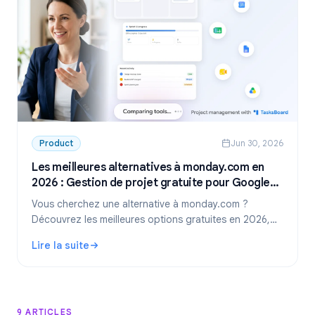
Product
Jun 30, 2026
Les meilleures alternatives à monday.com en
2026 : Gestion de projet gratuite pour Google
Workspace
Vous cherchez une alternative à monday.com ?
Découvrez les meilleures options gratuites en 2026,
dont la solution idéale pour les équipes utilisant
Lire la suite
Google Workspace : TasksBoard.
: Les meilleures alternatives à monday.com en 2026 : Ges
9 ARTICLES