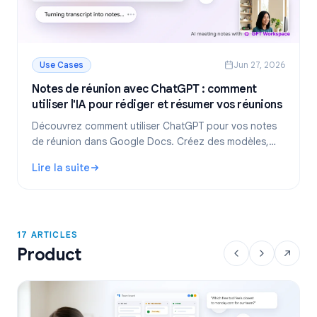
Use Cases
Jun 27, 2026
Notes de réunion avec ChatGPT : comment
utiliser l'IA pour rédiger et résumer vos réunions
Découvrez comment utiliser ChatGPT pour vos notes
de réunion dans Google Docs. Créez des modèles,
résumez des transcriptions et extrayez des plans
Lire la suite
d'action avec GPT Workspace.
: Notes de réunion avec ChatGPT : comment utiliser l'IA p
17 ARTICLES
Product