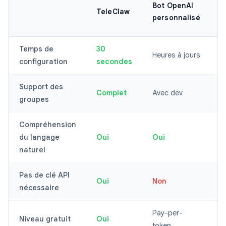
Bot OpenAI
TeleClaw
T
personnalisé
P
Temps de
30
Heures à jours
I
configuration
secondes
Support des
Complet
Avec dev
L
groupes
Compréhension
du langage
Oui
Oui
P
naturel
Pas de clé API
Oui
Non
O
nécessaire
Pay-per-
P
Niveau gratuit
Oui
token
u