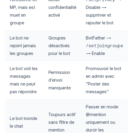
MP, mais est
confidentialité
Disable →
muet en
activé
supprimer et
groupe
rajouter le bot
Le bot ne
Groupes
BotFather →
rejoint jamais
désactivés
/setjoingroups
les groupes
pour le bot
→ Enable
Le bot voit les
Promouvoir le bot
Permission
messages
en admin avec
d’envoi
mais ne peut
“Poster des
manquante
pas répondre
messages”
Passer en mode
Toujours actif
@mention
Le bot inonde
sans filtre de
uniquement ou
le chat
mention
durcir les