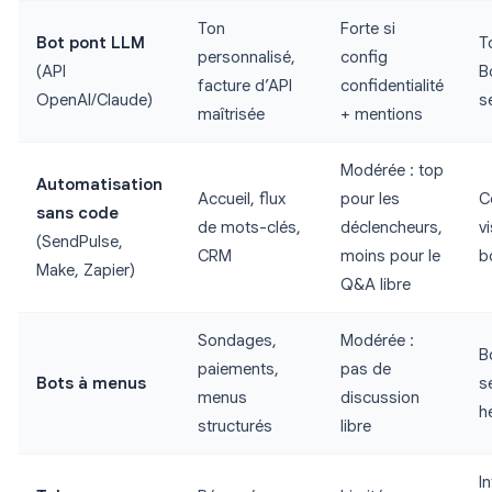
Ton
Forte si
Bot pont LLM
T
personnalisé,
config
(API
B
facture d’API
confidentialité
OpenAI/Claude)
s
maîtrisée
+ mentions
Modérée : top
Automatisation
Accueil, flux
pour les
C
sans code
de mots-clés,
déclencheurs,
v
(SendPulse,
CRM
moins pour le
b
Make, Zapier)
Q&A libre
Sondages,
Modérée :
B
paiements,
pas de
Bots à menus
s
menus
discussion
h
structurés
libre
I