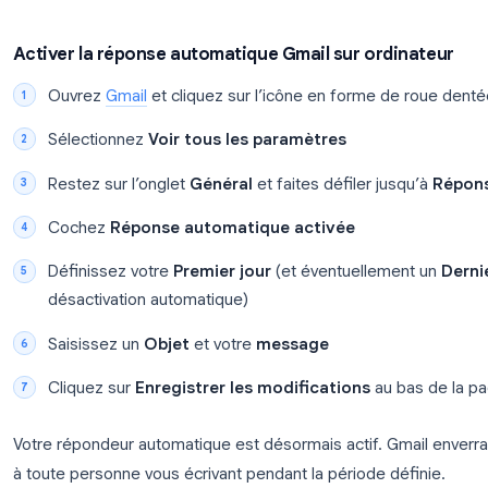
Comment configurer la répons
(étape par étape)
Gmail appelle sa fonction d’absence le
Répondeur
sur ordinateur et mobile.
Activer la réponse automatique Gmail sur or
Ouvrez
Gmail
et cliquez sur l’icône en forme 
Sélectionnez
Voir tous les paramètres
Restez sur l’onglet
Général
et faites défiler j
Cochez
Réponse automatique activée
Définissez votre
Premier jour
(et éventuelle