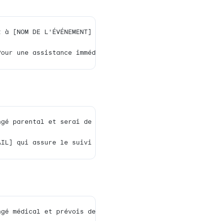
nit un contact alternatif et reflète votre
ez copier et personnaliser.
nels
e) du bureau du [DATE] au [DATE] avec un accès lim
sible à mon retour. Pour toute urgence, veuillez c
actuellement à [NOM DE L'ÉVÉNEMENT] du [DATE] au [