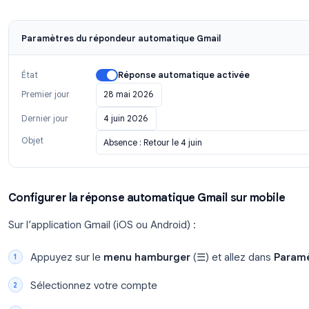
désactivation automatique)
Saisissez un
Objet
et votre
message
Cliquez sur
Enregistrer les modifications
au
Votre répondeur automatique est désormais actif.
à toute personne vous écrivant pendant la période 
Paramètres du répondeur automatique Gmail
État
Réponse automatique activé
Premier jour
28 mai 2026
Dernier jour
4 juin 2026
Objet
Absence : Retour le 4 juin