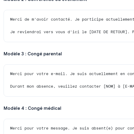
Le bon message d’absence définit les attentes, four
ton professionnel. Voici 10 modèles que vous pouv
Modèles de messages d’absence profession
Modèle 1 : Professionnel standard
Merci pour votre e-mail. Je suis absent(
Je répondrai à votre message dès que pos
Modèle 2 : Conférence ou événement
Merci de m'avoir contacté. Je participe 