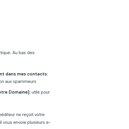
 mobile
z dans
Paramètres
 le message