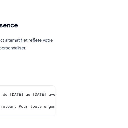
éponse automatique. Au bas des
:
onnes figurant dans mes contacts
:
sant l’exposition aux spammeurs
onnes de [Votre Domaine]
: utile pour
e Workspace
 chaque expéditeur ne reçoit votre
urs, même s’il vous envoie plusieurs e-
ges d’absence