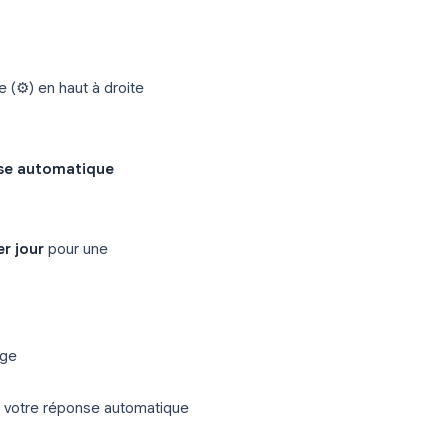
e automatique Gmail
 automatique
. Voici comment l’activer
dinateur
de roue dentée (⚙) en haut à droite
usqu’à
Réponse automatique
ment un
Dernier jour
pour une