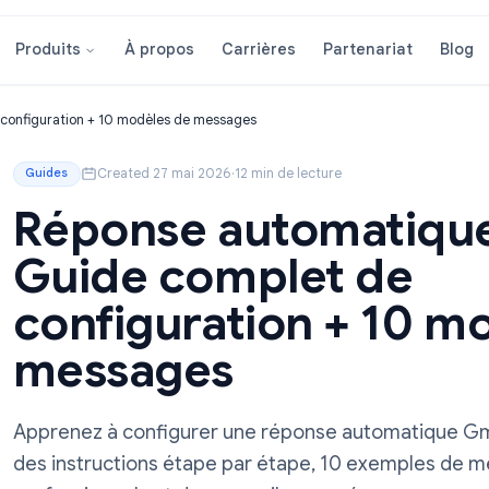
À propos
Carrières
Partenar
Produits
plet de configuration + 10 modèles de messages
Created 27 mai 2026
·
12 min de lecture
Guides
Réponse automat
Guide complet d
configuration + 
messages
Apprenez à configurer une réponse automa