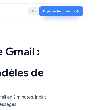
iat
Blog
FR
Explorer les produits
ique Gmail :
e
10 modèles de
tique Gmail en 2 minutes. Inclut