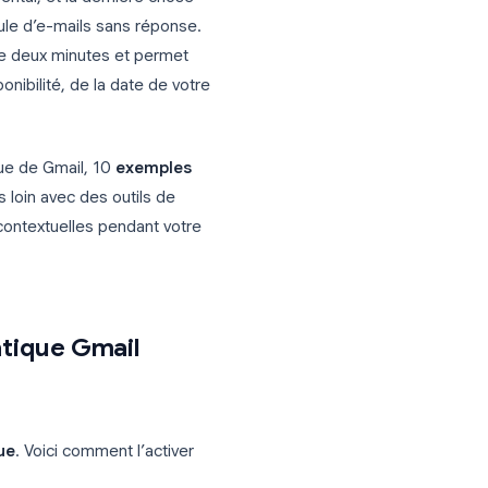
n congé parental, et la dernière chose
ption s’accumule d’e-mails sans réponse.
rend moins de deux minutes et permet
otre indisponibilité, de la date de votre
eur automatique de Gmail, 10
exemples
ent aller plus loin avec des outils de
des réponses contextuelles pendant votre