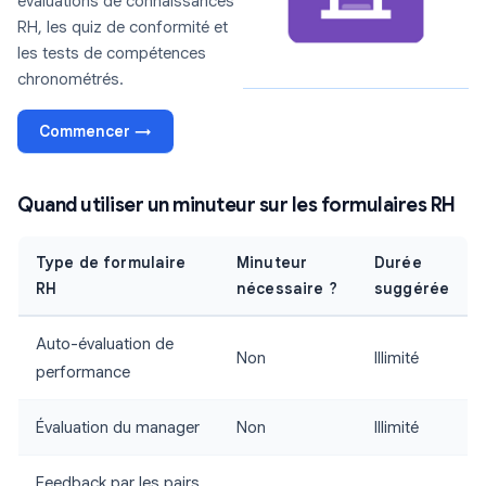
évaluations de connaissances
RH, les quiz de conformité et
les tests de compétences
chronométrés.
Commencer →
Quand utiliser un minuteur sur les formulaires RH
Type de formulaire
Minuteur
Durée
RH
nécessaire ?
suggérée
Auto-évaluation de
Non
Illimité
performance
Évaluation du manager
Non
Illimité
Feedback par les pairs