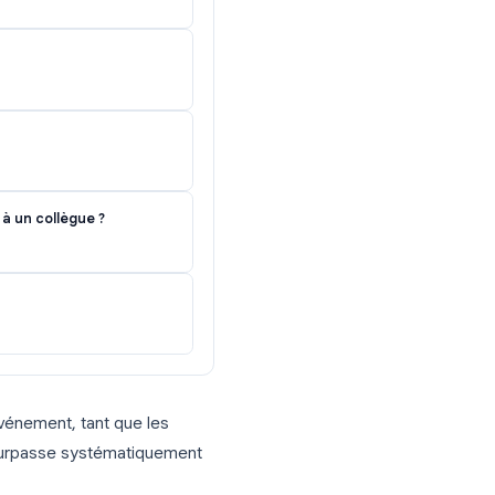
Comparez les scores au fil du temps en
core à la Q3 est souvent le premier signal
t à des démissions.
t
r conférence, évaluation de webinaire
n ensemble ?
 ?