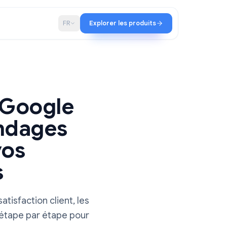
iat
Blog
FR
Explorer les produits
dage Google
es sondages
our vos
rches
pour la satisfaction client, les