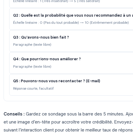
quantitatifs et des insights qualitatifs.
Sondage de satisfaction client: Modèle
Q1 : Quel est votre degré de satisfaction concer
Échelle linéaire : 1 (Très insatisfait) → 5 (Très satisfait)
Q2 : Quelle est la probabilité que vous nous reco
Échelle linéaire : 0 (Pas du tout probable) → 10 (Extrême
Q3 : Qu'avons-nous bien fait ?
Paragraphe (texte libre)
Q4 : Que pourrions-nous améliorer ?