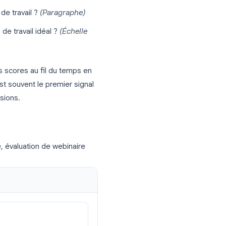
onse” → DÉSACTIVÉ).
s sentez-vous motivé au travail cette
 manière significative aux objectifs de
t-il votre développement professionnel
e expérience de travail ?
(Paragraphe)
me un lieu de travail idéal ?
(Échelle