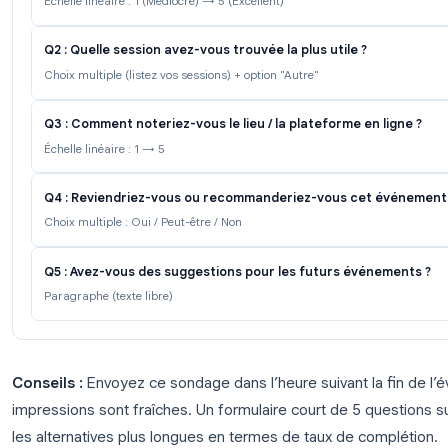
Conseils :
Réalisez ce sondage chaque trimestre. 
utilisant l’exportation vers Sheets. Une baisse du s
de tensions managériales avant qu’elles ne mènen
Modèle de sondage de feedback d’événemen
Idéal pour :
Évaluation post-événement, retours su
Feedback post-événement: Modèle
Q1 : Comment noteriez-vous l'événement dans so
Échelle linéaire : 1 (Médiocre) → 5 (Excellent)
Q2 : Quelle session avez-vous trouvée la plus utile
Choix multiple (listez vos sessions) + option "Autre"