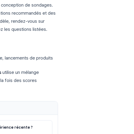
Google Forms (à copier
s éprouvés de conception de sondages.
 types de questions recommandés et des
utiliser un modèle, rendez-vous sur
erge et ajoutez les questions listées.
lité de service, lancements de produits
Google Forms
utilise un mélange
ur capturer à la fois des scores