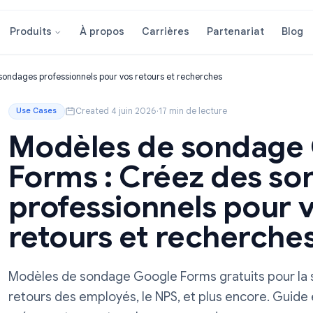
À propos
Carrières
Partenar
Produits
z des sondages professionnels pour vos retours et recherches
Created 4 juin 2026
·
17 min de lecture
Use Cases
Modèles de son
Forms : Créez d
professionnels p
retours et reche
Modèles de sondage Google Forms gratuits 