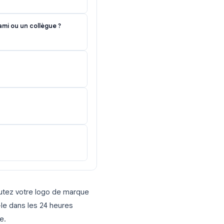
nant votre expérience récente ?
mmandiez à un ami ou un collègue ?
ment probable)