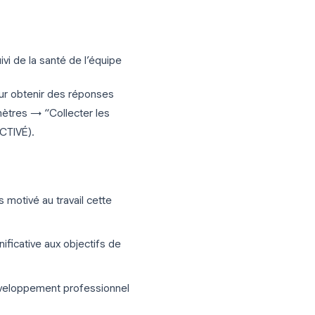
minutes. Ajoutez votre logo de marque
lité. Envoyez-le dans les 24 heures
taux de réponse.
yés
 annuelles, suivi de la santé de l’équipe
’anonymat pour obtenir des réponses
Forms (Paramètres → “Collecter les