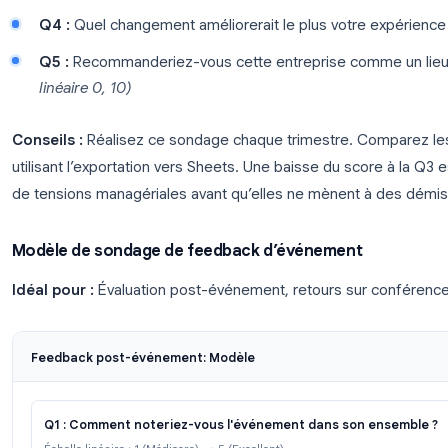
adresses e-mail” → DÉSACTIVÉ, “Limiter à 1 rép
Questions suggérées :
Q1 :
Sur une échelle de 1 à 10, à quel point vou
semaine ?
(Échelle linéaire)
Q2 :
Pensez-vous que votre travail contribue de
l’équipe ?
(Choix multiple : Oui / Un peu / Non)
Q3 :
Dans quelle mesure votre manager soutien
?
(Échelle linéaire 1, 5)
Q4 :
Quel changement améliorerait le plus votr
Q5 :
Recommanderiez-vous cette entreprise com
linéaire 0, 10)