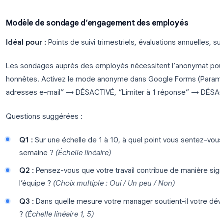
Paragraphe (texte libre)
Q5 : Pouvons-nous vous recontacter ? (E-mail)
Réponse courte, facultatif
Conseils :
Gardez ce sondage sous la barre des 5 
et une image d’en-tête pour accroître votre crédibi
suivant l’interaction client pour obtenir le meilleur 
Modèle de sondage d’engagement des emplo
Idéal pour :
Points de suivi trimestriels, évaluations
Les sondages auprès des employés nécessitent l
honnêtes. Activez le mode anonyme dans Google 