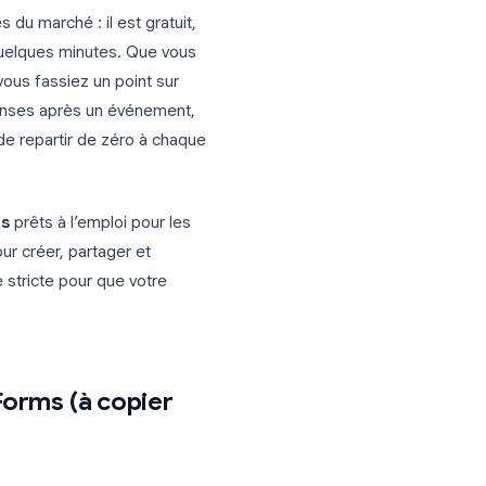
s accessibles du marché : il est gratuit,
onfigure en quelques minutes. Que vous
 produit, que vous fassiez un point sur
iez des réponses après un événement,
 vous évite de repartir de zéro à chaque
Google Forms
prêts à l’emploi pour les
 pas à pas pour créer, partager et
ne date limite stricte pour que votre
ent.