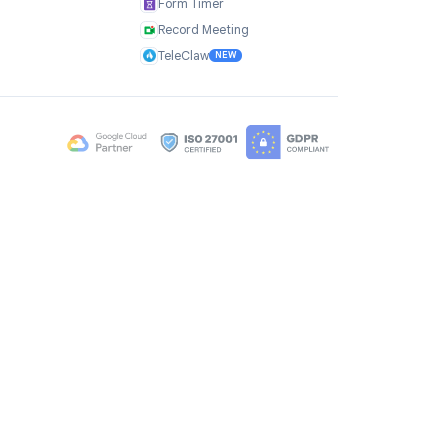
adaptée.
Entreprise
Produits
À propos
TasksBoard
Témoignages
GPT Workspace
Carrières
Mail Merge
Brand Assets
Mail Agent
Blog
Mail Tracker
FAQ
Form Timer
Contact
Record Meeting
TeleClaw
NEW