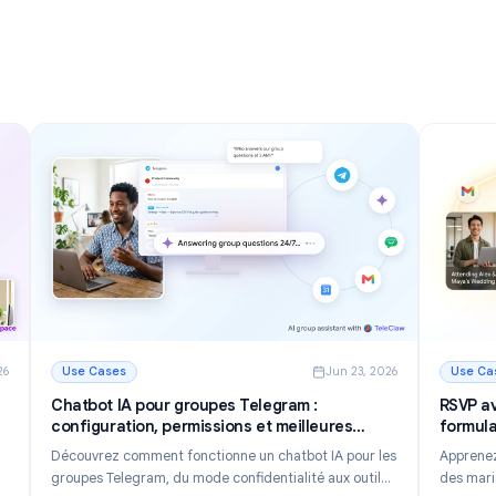
votre boîte de réception en 2026
 2026
Découvrez 12 puissants conseils et astuces Gmail pour
aniser
gérer vos emails plus vite, réduire l'encombrement et
uleur et
booster votre productivité en 2026.
avec des
Lire la suite
aniser votre boîte de réception en 2026
: Gmail : 12 conseils et astuces pour maîtriser votre