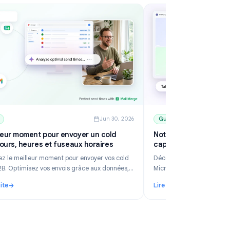
6
Guides
Jun 30, 2026
Le meilleur moment pour envoyer un cold
N
email : jours, heures et fuseaux horaires
c
Découvrez le meilleur moment pour envoyer vos cold
Dé
emails B2B. Optimisez vos envois grâce aux données,
Mi
gérez les fuseaux horaires et planifiez vos campagnes
le