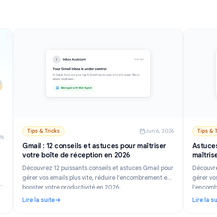
Lire la suite
Gemini. Instructions étape par étape pour ordinateur
ts.
aratif et guide de configuration (2026)
: Comment désactiver l'IA dans Gmail: Désactiver Ge
et mobile.
Tips & Tricks
Jun 6, 202
n 21, 2026
Gmail : 12 conseils et astuces pour maîtriser