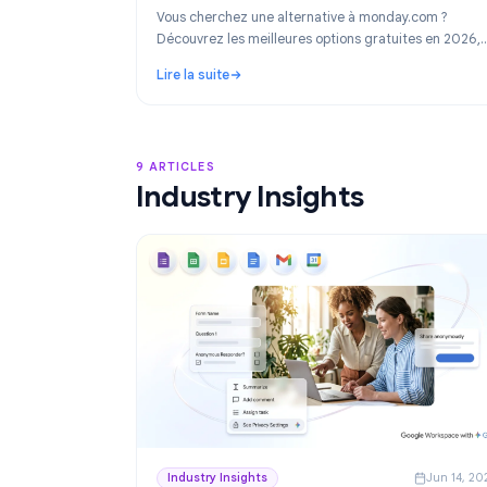
Product
Ju
Les meilleures alternatives à monday
2026 : Gestion de projet gratuite pou
Workspace
Vous cherchez une alternative à monday.com
Découvrez les meilleures options gratuites e
dont la solution idéale pour les équipes utilis
Lire la suite
Google Workspace : TasksBoard.
: Les meilleures alternatives à monday.com
9 ARTICLES