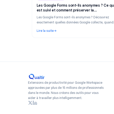
Industry Insights
Industry Insights
Ju
Les Google Forms sont-ils anonymes ?
est suivi et comment préserver la
confidentialité en 2026
Les Google Forms sont-ils anonymes ? Déco
exactement quelles données Google collecte
les réponses révèlent votre identité et comm
Lire la suite
des formulaires réellement anonymes en 202
: Les Google Forms sont-ils anonymes ? Ce q