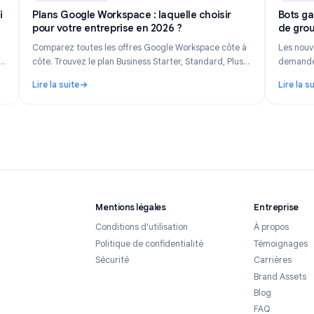
n 14, 2026
Industry Insights
Jun 8, 202
 Ce qui
Plans Google Workspace : laquelle choisir
pour votre entreprise en 2026 ?
uvrez
Comparez toutes les offres Google Workspace côte à
, quand
côte. Trouvez le plan Business Starter, Standard, Plus
ent créer
ou Enterprise adapté à la taille de votre équipe, votre
Lire la suite
6.
budget et vos besoins fonctionnels.
ui est suivi et comment préserver la confidentialité en 2026
: Plans Google Workspace : laquelle choisir pour votr