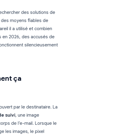
ion, une relance, une candidature, et
us demandant : l’ont-ils seulement ouvert
teur « Vu », pas de double coche, rien du
 personnes à rechercher des solutions de
st qu’il existe des moyens fiables de
l, quel appareil il a utilisé et combien
odes disponibles en 2026, des accusés de
 dédiées qui fonctionnent silencieusement
s et comment ça