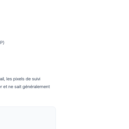
 envoyé a été ouvert par le destinataire. La
appelée
pixel de suivi
, une image
grée dans le corps de l’e-mail. Lorsque le
ssagerie charge les images, le pixel
, basé sur l’IP)
 tablette)