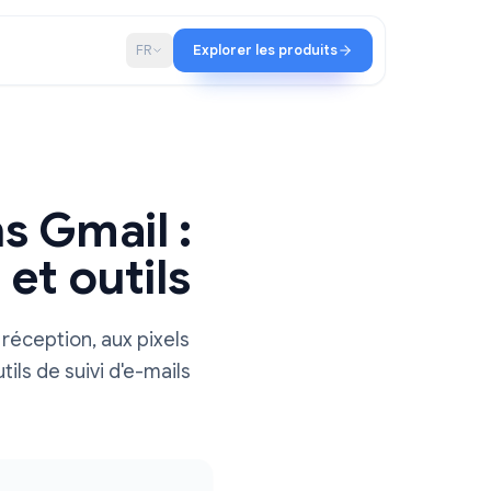
iat
Blog
FR
Explorer les produits
s dans Gmail :
ion et outils
ccusés de réception, aux pixels
illeurs outils de suivi d'e-mails