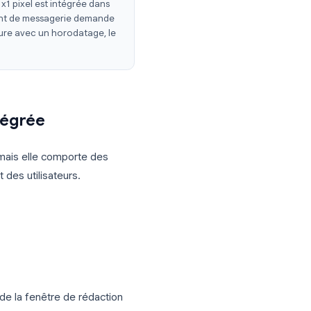
ative de Gmail, les pixels de suivi
ien à approuver et ne sait généralement
ivi
nsparente de 1x1 pixel est intégrée dans
'e-mail, son client de messagerie demande
nement d'ouverture avec un horodatage, le
option intégrée