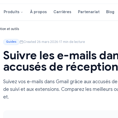
À propos
Carrières
Partenar
Produits
e réception et outils
Created 26 mars 2026
·
17 min de lecture
Guides
Suivre les e-mail
accusés de récept
Suivez vos e-mails dans Gmail grâce aux a
de suivi et aux extensions. Comparez les me
et.