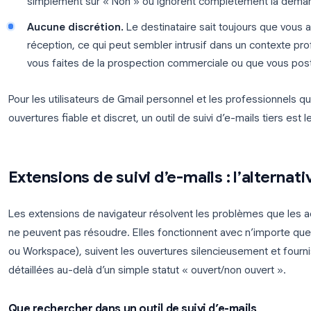
Pourquoi les accusés de réception Gmail sont
Cette approche présente trois problèmes majeurs 
Disponible uniquement sur les comptes G
adresse Gmail personnelle (se terminant par @
l’option « Demander un accusé de réception ».
abonnements Workspace payants, et votre admini
Les destinataires peuvent refuser.
Lorsqu’un
demande s’il souhaite envoyer un accusé de r
simplement sur « Non » ou ignorent complète
Aucune discrétion.
Le destinataire sait touj
réception, ce qui peut sembler intrusif dans un
vous faites de la prospection commerciale ou 