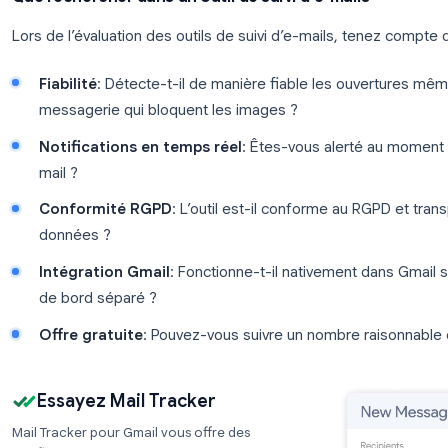
Pour les utilisateurs de Gmail personnel et les prof
ouvertures fiable et discret, un outil de suivi d’e-mai
Extensions de suivi d’e-mails : l’
Les extensions de navigateur résolvent les probl
ne peuvent pas résoudre. Elles fonctionnent avec 
ou Workspace), suivent les ouvertures silencieuse
détaillées au-delà d’un simple statut « ouvert/non o
Que rechercher dans un outil de suivi d’e-mai
Lors de l’évaluation des outils de suivi d’e-mails, 
Fiabilité
: Détecte-t-il de manière fiable les o