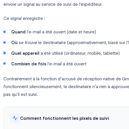
Le suivi d’e-mails consiste à surveiller si un e-mail
plupart des outils de suivi utilisent une technique 
minuscule et invisible (généralement 1x1 pixel) inté
destinataire ouvre l’e-mail et que son client de me
envoie un signal au service de suivi de l’expéditeur.
Ce signal enregistre :
Quand
l’e-mail a été ouvert (date et heure)
Où
se trouve le destinataire (approximativement
Quel appareil
a été utilisé (ordinateur, mobile,
Combien de fois
l’e-mail a été ouvert