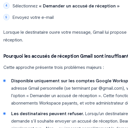
Gmail propose bien une fonction d’accusé de récep
limitations importantes qui la rendent peu pratique p
Comment demander un accusé de réception 
Ouvrez Gmail et cliquez sur
Nouveau messa
Rédigez votre e-mail comme d’habitude
Cliquez sur le
menu à trois points
(Plus d’op
Sélectionnez
« Demander un accusé de réc
Envoyez votre e-mail
Lorsque le destinataire ouvre votre message, Gmai
réception.