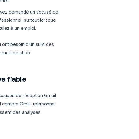
 insuffisants
:
oogle Workspace.
Si vous utilisez une
gmail.com), vous ne verrez pas du tout
 Cette fonction est réservée aux
strateur doit l’activer.
 destinataire reçoit votre e-mail, Gmail lui
éception. Beaucoup de gens cliquent
ment la demande.
ours que vous avez demandé un accusé de
 contexte professionnel, surtout lorsque
que vous postulez à un emploi.