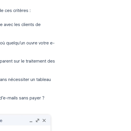
essionnels qui ont besoin d’un suivi des
ls tiers est le meilleur choix.
alternative fiable
èmes que les accusés de réception Gmail
n’importe quel compte Gmail (personnel
ment et fournissent des analyses
uvert ».
ls
tenez compte de ces critères :
uvertures même avec les clients de