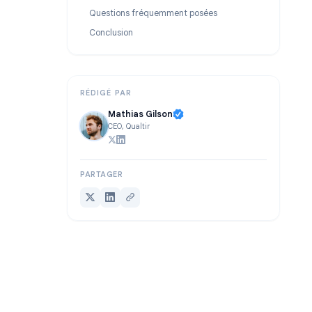
Suivi des clics sur les liens : aller au-delà des ouvertures
Questions fréquentes sur le suivi d’e-mails
Questions fréquemment posées
Conclusion
RÉDIGÉ PAR
Mathias Gilson
CEO, Qualtir
PARTAGER