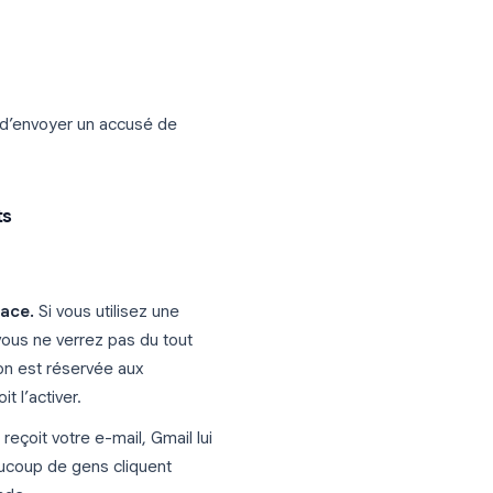
tion native, mais elle comporte des
our la plupart des utilisateurs.
dans Gmail
ge
tions) en bas de la fenêtre de rédaction
eption »
l lui propose d’envoyer un accusé de