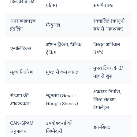
डिलीवरेबिलिटी
प्रतिष्ठा
समर्पित IPs
अनसब्सक्राइब
स्वचालित (कानूनी
मैन्युअल
हैंडलिंग
रूप से आवश्यक)
ओपन ट्रैकिंग, क्लिक
विस्तृत अभियान
एनालिटिक्स
ट्रैकिंग
रिपोर्ट
मुफ्त टियर, $13/
मूल्य निर्धारण
मुफ्त से कम लागत
माह से शुरू
अकाउंट निर्माण,
सेटअप की
न्यूनतम (Gmail +
लिस्ट सेटअप,
आवश्यकता
Google Sheets)
टेम्पलेट्स
CAN-SPAM
उपयोगकर्ता की
इन-बिल्ट
अनुपालन
जिम्मेदारी