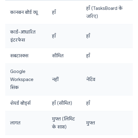
हाँ (TasksBoard के
कानबन बोर्ड व्यू
हाँ
जरिए)
कार्ड-आधारित
हाँ
हाँ
इंटरफेस
सबटास्क्स
सीमित
हाँ
Google
Workspace
नहीं
नेटिव
सिंक
शेयर्ड बोर्ड्स
हाँ (सीमित)
हाँ
मुफ्त (लिमिट
लागत
मुफ्त
के साथ)