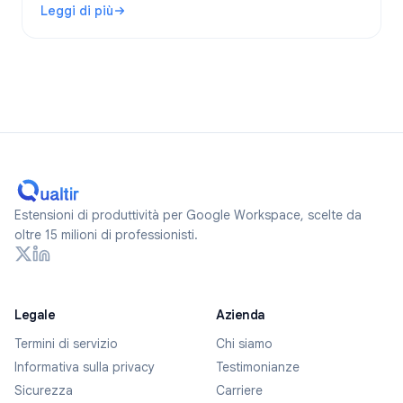
Leggi di più
anonimi nel 2026.
: I Google Forms sono anonimi? Cosa viene tracciato e co
Estensioni di produttività per Google Workspace, scelte da
oltre 15 milioni di professionisti.
Legale
Azienda
Termini di servizio
Chi siamo
Informativa sulla privacy
Testimonianze
Sicurezza
Carriere