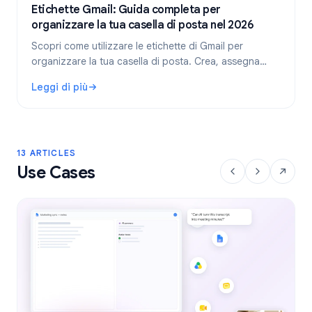
Etichette Gmail: Guida completa per
organizzare la tua casella di posta nel 2026
Scopri come utilizzare le etichette di Gmail per
organizzare la tua casella di posta. Crea, assegna
colori, annida le etichette e automatizzale con i filtri
Leggi di più
per un flusso di lavoro più pulito.
: Etichette Gmail: Guida completa per organizzare la tua c
13 ARTICLES
Use Cases