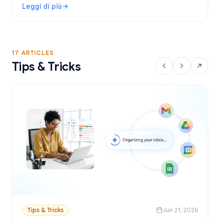
Leggi di più
personalizzate da Fogli Google.
: Strumento di Mail Merge per Gmail gratuito: le migliori o
17 ARTICLES
Tips & Tricks
Tips & Tricks
Jun 21, 2026