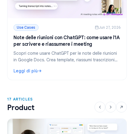
Use Cases
Jun 27, 2026
Note delle riunioni con ChatGPT: come usare l'IA
per scrivere e riassumere i meeting
Scopri come usare ChatGPT per le note delle riunioni
in Google Docs. Crea template, riassumi trascrizioni
ed estrai task con GPT Workspace.
Leggi di più
: Note delle riunioni con ChatGPT: come usare l'IA per scr
17 ARTICLES
Product