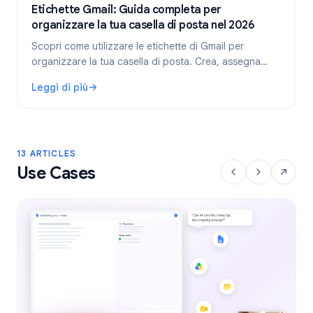
Etichette Gmail: Guida completa per
organizzare la tua casella di posta nel 2026
Scopri come utilizzare le etichette di Gmail per
organizzare la tua casella di posta. Crea, assegna
colori, annida le etichette e automatizzale con i filtri
Leggi di più
per un flusso di lavoro più pulito.
: Etichette Gmail: Guida completa per organizzare la tua c
13 ARTICLES
Use Cases