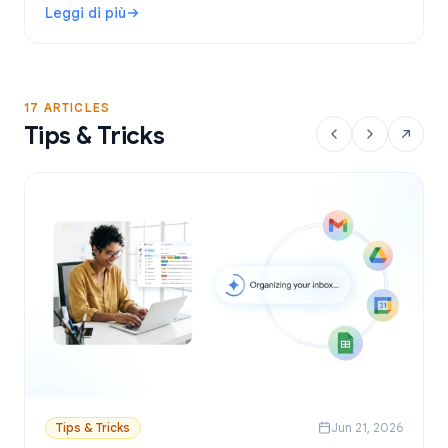
Leggi di più
personalizzate da Fogli Google.
: Strumento di Mail Merge per Gmail gratuito: le migliori o
17 ARTICLES
Tips & Tricks
Tips & Tricks
Jun 21, 2026