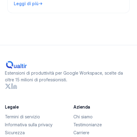
Leggi di più
anonimi nel 2026.
: I Google Forms sono anonimi? Cosa viene tracciato e co
Estensioni di produttività per Google Workspace, scelte da
oltre 15 milioni di professionisti.
Legale
Azienda
Termini di servizio
Chi siamo
Informativa sulla privacy
Testimonianze
Sicurezza
Carriere