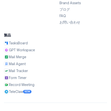
Brand Assets
ブログ
FAQ
お問い合わせ
製品
TasksBoard
GPT Workspace
Mail Merge
Mail Agent
Mail Tracker
Form Timer
Record Meeting
TeleClaw
NEW