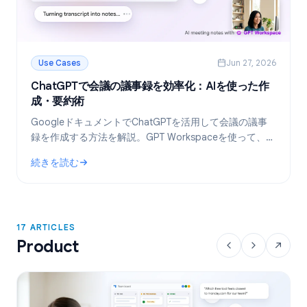
Use Cases
Jun 27, 2026
ChatGPTで会議の議事録を効率化：AIを使った作
成・要約術
GoogleドキュメントでChatGPTを活用して会議の議事
録を作成する方法を解説。GPT Workspaceを使って、テ
ンプレート作成からトランスクリプトの要約、タスクの
続きを読む
抽出までを自動化しましょう。
: ChatGPTで会議の議事録を効率化：AIを使った作成・要約術
17 ARTICLES
Product