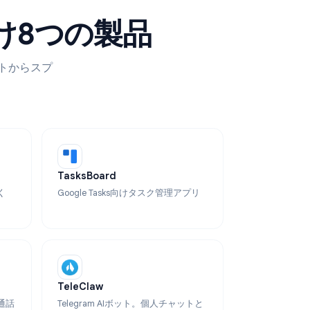
egram向け8つの製品
やドキュメントからスプ
化まで。
TasksBoard