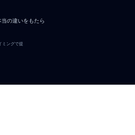
的な仕事を
的に使え、本当の違いをもたら
。
報を適切なタイミングで提
す。