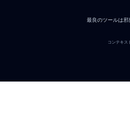
す
最良のツール
コン