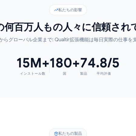
私たちの影響
中の何百万人もの人々に信
ーザーからグローバル企業まで: Qualtir拡張機能は毎
15
M+
180
+
7
4.8
インストール数
国
製品
平均評