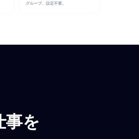
ールを10倍速く書く
Google Tasks向けタスク管理アプリ
ng
TeleClaw
oogle Meet通話
Telegram AIボット。個人チャットと
グループ、設定不要。