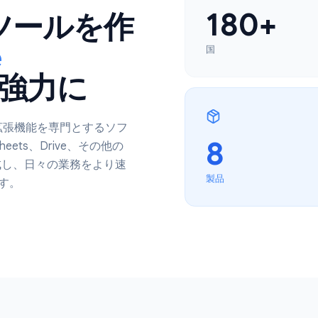
18
るツールを作
le
国
り強力に
向けのChrome拡張機能を専門とするソフ
8
cs、Sheets、Drive、その他の
ールを作成し、日々の業務をより速
製品
ています。