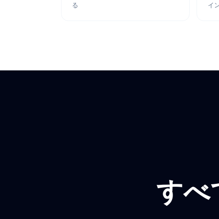
Google Docs、Slides、SheetsのAIエ
ージェント
Mail Tracker
メールを追跡し、開かれたときを知
る