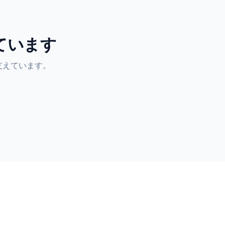
頼されています
日実際の仕事を支えています。
/5
価