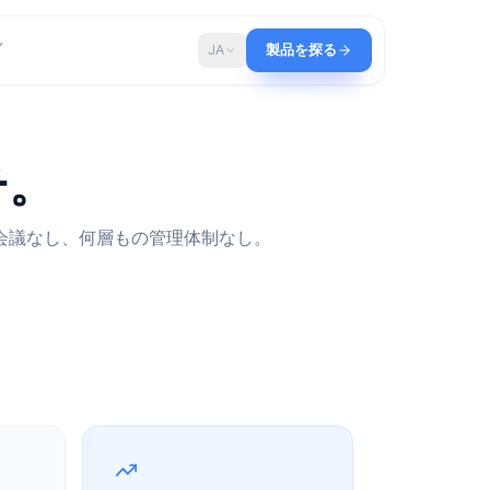
ップ
ブログ
JA
製品を探る
リーチ。
会議のための会議なし、何層もの管理体制なし。