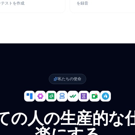
1日2000通以上のパーソナライズメ
GmailのAIでメ
ールを送信
Form Timer
Record Meeti
Google Formsで時間制限付きオンラ
AI文字起こし付きでG
インテストを作成
を録音