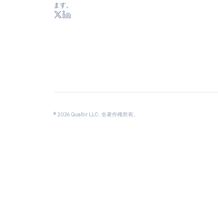
Google Workspace用生産性拡張機能。世界中の
1,500万人以上のプロフェッショナルに信頼され
ます。