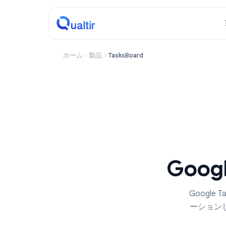
ホーム
製品
TasksBoard
Go
Go