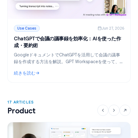
Use Cases
Jun 27, 2026
ChatGPTで会議の議事録を効率化：AIを使った作
成・要約術
GoogleドキュメントでChatGPTを活用して会議の議事
録を作成する方法を解説。GPT Workspaceを使って、テ
ンプレート作成からトランスクリプトの要約、タスクの
続きを読む
抽出までを自動化しましょう。
: ChatGPTで会議の議事録を効率化：AIを使った作成・要約術
17 ARTICLES
Product