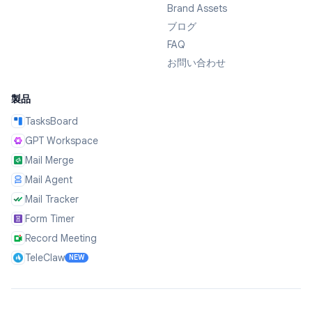
Brand Assets
ブログ
FAQ
お問い合わせ
製品
TasksBoard
GPT Workspace
Mail Merge
Mail Agent
Mail Tracker
Form Timer
Record Meeting
TeleClaw
NEW