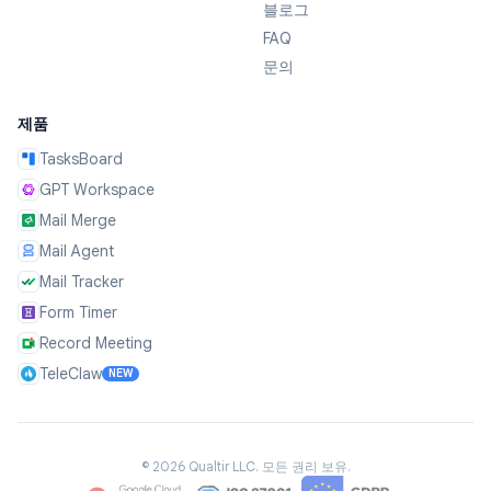
블로그
FAQ
문의
제품
TasksBoard
GPT Workspace
Mail Merge
Mail Agent
Mail Tracker
Form Timer
Record Meeting
TeleClaw
NEW
©
2026
Qualtir LLC.
모든 권리 보유.