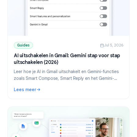
Guides
Jul 5, 2026
AI uitschakelen in Gmail: Gemini stap voor stap
uitschakelen (2026)
Leer hoe je AI in Gmail uitschakelt en Gemini-functies
zoals Smart Compose, Smart Reply en het Gemini-
paneel uitschakelt. Stap voor stap voor desktop en
Lees meer
mobiel.
: AI uitschakelen in Gmail: Gemini stap voor stap uitschak