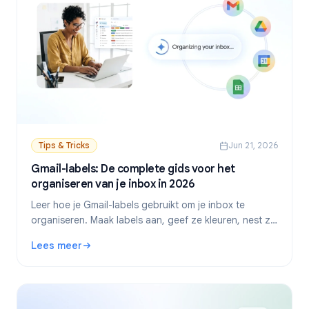
Tips & Tricks
Jun 21, 2026
Gmail-labels: De complete gids voor het
organiseren van je inbox in 2026
Leer hoe je Gmail-labels gebruikt om je inbox te
organiseren. Maak labels aan, geef ze kleuren, nest ze
en automatiseer ze met filters voor een efficiëntere e-
Lees meer
mailworkflow.
: Gmail-labels: De complete gids voor het organiseren van