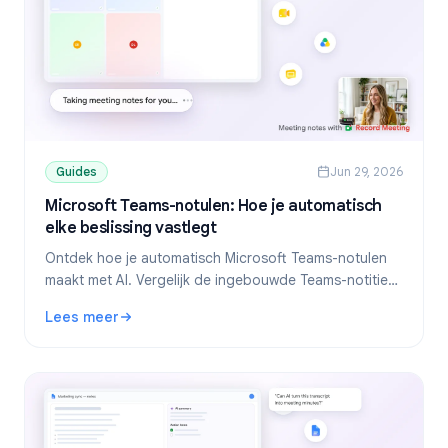
Guides
Jun 29, 2026
Microsoft Teams-notulen: Hoe je automatisch
elke beslissing vastlegt
Ontdek hoe je automatisch Microsoft Teams-notulen
maakt met AI. Vergelijk de ingebouwde Teams-notities,
Copilot en AI-notitietools die werken met elk
Lees meer
abonnement.
: Microsoft Teams-notulen: Hoe je automatisch elke beslis