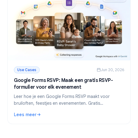
Use Cases
Jun 20, 2026
Google Forms RSVP: Maak een gratis RSVP-
formulier voor elk evenement
Leer hoe je een Google Forms RSVP maakt voor
bruiloften, feestjes en evenementen. Gratis
stapsgewijze handleiding met sjablonen, tips en het
Lees meer
automatisch instellen van een deadline.
: Google Forms RSVP: Maak een gratis RSVP-formulier vo