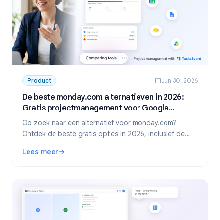
Product
Jun 30, 2026
De beste monday.com alternatieven in 2026:
Gratis projectmanagement voor Google
Workspace
Op zoek naar een alternatief voor monday.com?
Ontdek de beste gratis opties in 2026, inclusief de
absolute favoriet voor Google Workspace-teams:
Lees meer
TasksBoard.
: De beste monday.com alternatieven in 2026: Gratis pr