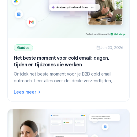
Guides
Jun 30, 2026
Het beste moment voor cold email: dagen,
tijden en tijdzones die werken
Ontdek het beste moment voor je B2B cold email
outreach. Leer alles over de ideale verzendtijden,
tijdzones, Gmail-planning en hoe Mail Merge helpt om
Lees meer
je doelgroep op het juiste moment te bereiken.
: Het beste moment voor cold email: dagen, tijden en tijd