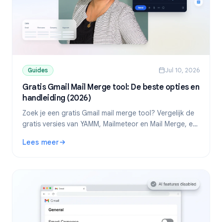
Guides
Jul 10, 2026
Gratis Gmail Mail Merge tool: De beste opties en
handleiding (2026)
Zoek je een gratis Gmail mail merge tool? Vergelijk de
gratis versies van YAMM, Mailmeteor en Mail Merge, en
ontdek hoe je gepersonaliseerde mails verstuurt vanuit
Lees meer
Google Sheets.
: Gratis Gmail Mail Merge tool: De beste opties en handle