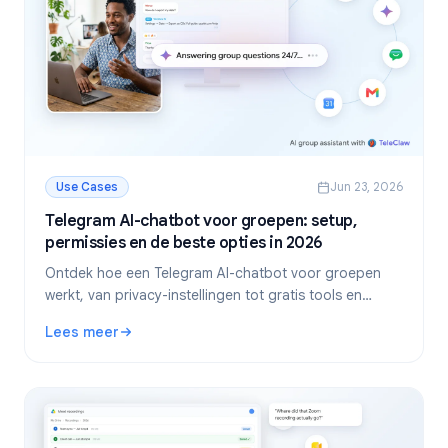
Use Cases
Jun 23, 2026
Telegram AI-chatbot voor groepen: setup,
permissies en de beste opties in 2026
Ontdek hoe een Telegram AI-chatbot voor groepen
werkt, van privacy-instellingen tot gratis tools en
zelfgehoste bots. Inclusief stappenplan en eerlijke
Lees meer
aanbevelingen voor jouw community.
: Telegram AI-chatbot voor groepen: setup, permissies en