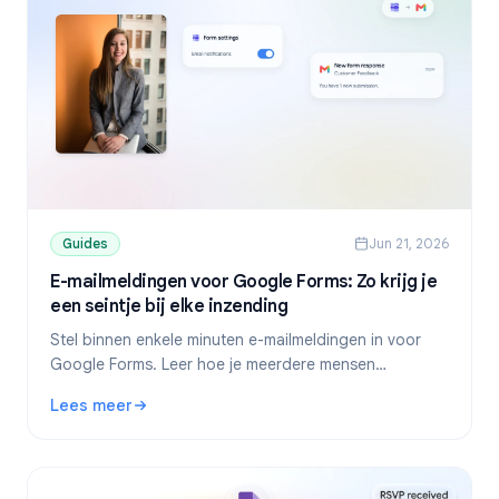
Guides
Jun 21, 2026
E-mailmeldingen voor Google Forms: Zo krijg je
een seintje bij elke inzending
Stel binnen enkele minuten e-mailmeldingen in voor
Google Forms. Leer hoe je meerdere mensen
waarschuwt, bevestigingsmails naar respondenten
Lees meer
stuurt en problemen met meldingen oplost.
: E-mailmeldingen voor Google Forms: Zo krijg je een seint