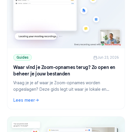
Guides
Jun 23, 2026
Waar vind je Zoom-opnames terug? Zo open en
beheer je jouw bestanden
Vraag je je af waar je Zoom-opnames worden
opgeslagen? Deze gids legt uit waar je lokale en
cloud-opnames vindt op Windows, Mac en mobiel, en
Lees meer
hoe je ze downloadt en deelt.
: Waar vind je Zoom-opnames terug? Zo open en beheer j