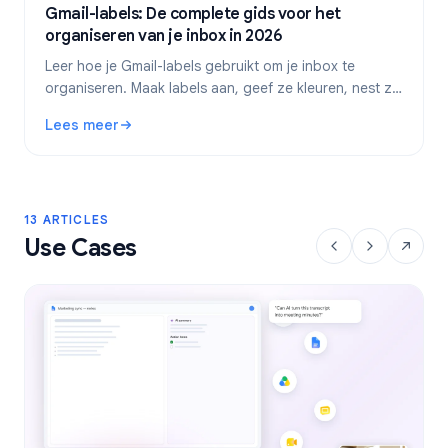
Gmail-labels: De complete gids voor het
organiseren van je inbox in 2026
Leer hoe je Gmail-labels gebruikt om je inbox te
organiseren. Maak labels aan, geef ze kleuren, nest ze
en automatiseer ze met filters voor een efficiëntere e-
Lees meer
mailworkflow.
: Gmail-labels: De complete gids voor het organiseren van
13 ARTICLES
Use Cases