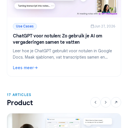
Use Cases
Jun 27, 2026
ChatGPT voor notulen: Zo gebruik je AI om
vergaderingen samen te vatten
Leer hoe je ChatGPT gebruikt voor notulen in Google
Docs. Maak sjablonen, vat transcripties samen en
extraheer actiepunten met GPT Workspace.
Lees meer
: ChatGPT voor notulen: Zo gebruik je AI om vergaderinge
17 ARTICLES
Product