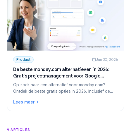
Product
Jun 30, 2026
De beste monday.com alternatieven in 2026:
Gratis projectmanagement voor Google
Workspace
Op zoek naar een alternatief voor monday.com?
Ontdek de beste gratis opties in 2026, inclusief de
absolute favoriet voor Google Workspace-teams:
Lees meer
TasksBoard.
: De beste monday.com alternatieven in 2026: Gratis pr
9 ARTICLES