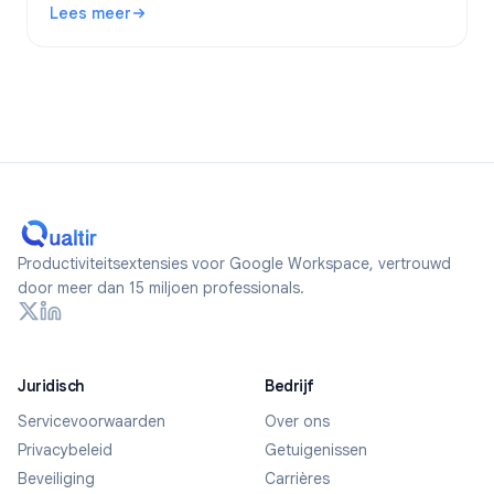
Lees meer
formulieren maakt.
: Zijn Google Forms anoniem? Wat wordt er bijgehouden en 
Productiviteitsextensies voor Google Workspace, vertrouwd
door meer dan 15 miljoen professionals.
Juridisch
Bedrijf
Servicevoorwaarden
Over ons
Privacybeleid
Getuigenissen
Beveiliging
Carrières