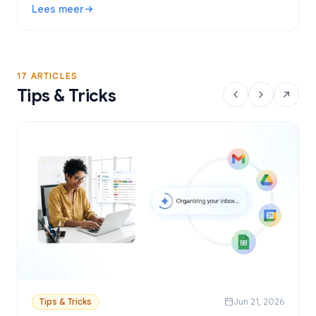
Lees meer
Google Sheets.
: Gratis Gmail Mail Merge tool: De beste opties en handle
17 ARTICLES
Tips & Tricks
Tips & Tricks
Jun 21, 2026